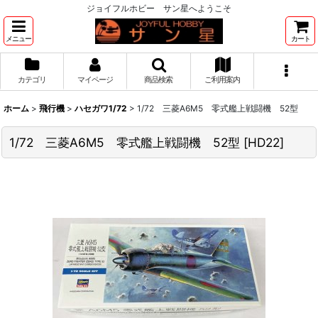
ジョイフルホビー サン星へようこそ
メニュー
カート
カテゴリ
マイページ
商品検索
ご利用案内
ホーム
>
飛行機
>
ハセガワ1/72
>
1/72 三菱A6M5 零式艦上戦闘機 52型
1/72 三菱A6M5 零式艦上戦闘機 52型
[
HD22
]