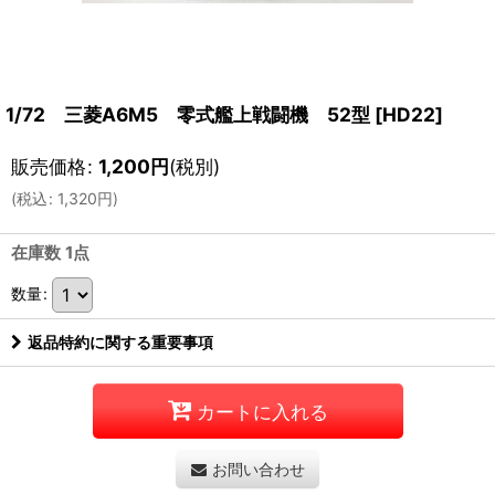
1/72 三菱A6M5 零式艦上戦闘機 52型
[
HD22
]
販売価格
:
1,200
円
(税別)
(
税込
:
1,320
円
)
在庫数 1点
数量
:
返品特約に関する重要事項
カートに入れる
お問い合わせ