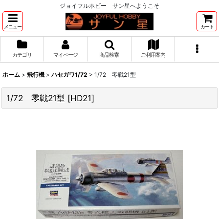
ジョイフルホビー サン星へようこそ
メニュー
カート
カテゴリ
マイページ
商品検索
ご利用案内
ホーム
>
飛行機
>
ハセガワ1/72
>
1/72 零戦21型
1/72 零戦21型
[
HD21
]