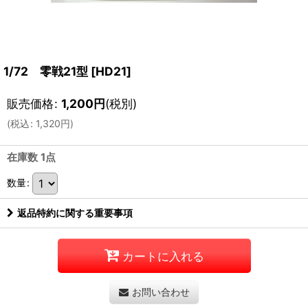
1/72 零戦21型
[
HD21
]
販売価格
:
1,200
円
(税別)
(
税込
:
1,320
円
)
在庫数 1点
数量
:
返品特約に関する重要事項
カートに入れる
お問い合わせ