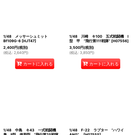
1/48 メッサーシュミット
1/48 川崎 キ100 五式戦闘機 I
Bf109G-6
[
HJT47
]
型 甲 ”飛行第111戦隊”
[
H07556
]
2,400
円
(税別)
3,500
円
(税別)
(
税込
:
2,640
円
)
(
税込
:
3,850
円
)
カートに入れる
カートに入れる
1/48 中島 キ43 一式戦闘機
1/48 F-22 ラプター ”ハワイ
隼 II型 後期型 ”飛行第25戦隊
ANG”
[
H07555
]