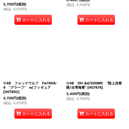
3,700
円
(税別)
(
税込
:
3,740
円
)
(
税込
:
4,070
円
)
カートに入れる
カートに入れる
1/48 フォッケウルフ Fw190A-
1/48 OH-&d/500MD ”陸上自衛
4 ”グラーフ” w/フィギュア
隊/台湾海軍”
[
H07474
]
[
H07492
]
3,400
円
(税別)
3,700
円
(税別)
(
税込
:
3,740
円
)
(
税込
:
4,070
円
)
カートに入れる
カートに入れる