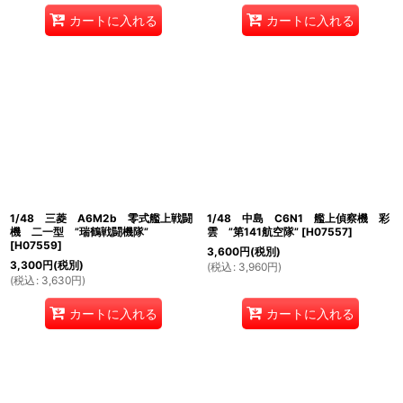
カートに入れる
カートに入れる
1/48 三菱 A6M2b 零式艦上戦闘
1/48 中島 C6N1 艦上偵察機 彩
機 二一型 ”瑞鶴戦闘機隊”
雲 ”第141航空隊”
[
H07557
]
[
H07559
]
3,600
円
(税別)
3,300
円
(税別)
(
税込
:
3,960
円
)
(
税込
:
3,630
円
)
カートに入れる
カートに入れる