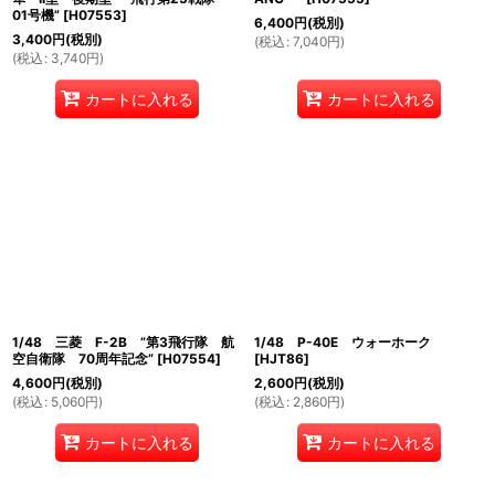
01号機”
[
H07553
]
6,400
円
(税別)
3,400
円
(税別)
(
税込
:
7,040
円
)
(
税込
:
3,740
円
)
カートに入れる
カートに入れる
1/48 三菱 F-2B ”第3飛行隊 航
1/48 P-40E ウォーホーク
空自衛隊 70周年記念”
[
H07554
]
[
HJT86
]
4,600
円
(税別)
2,600
円
(税別)
(
税込
:
5,060
円
)
(
税込
:
2,860
円
)
カートに入れる
カートに入れる