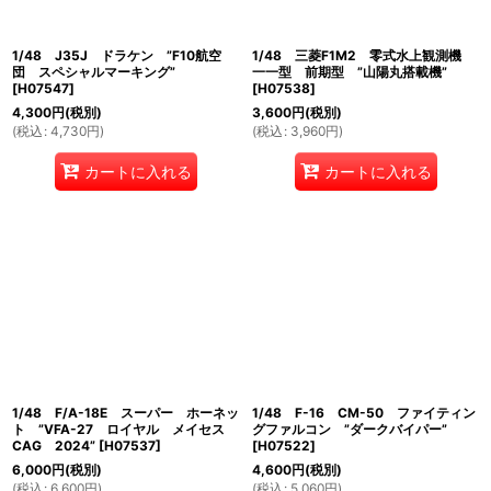
1/48 J35J ドラケン ”F10航空
1/48 三菱F1M2 零式水上観測機
団 スペシャルマーキング”
一一型 前期型 ”山陽丸搭載機”
[
H07547
]
[
H07538
]
4,300
円
(税別)
3,600
円
(税別)
(
税込
:
4,730
円
)
(
税込
:
3,960
円
)
カートに入れる
カートに入れる
1/48 F/A-18E スーパー ホーネッ
1/48 F-16 CM-50 ファイティン
ト ”VFA-27 ロイヤル メイセス
グファルコン ”ダークバイパー”
CAG 2024”
[
H07537
]
[
H07522
]
6,000
円
(税別)
4,600
円
(税別)
(
税込
:
6,600
円
)
(
税込
:
5,060
円
)