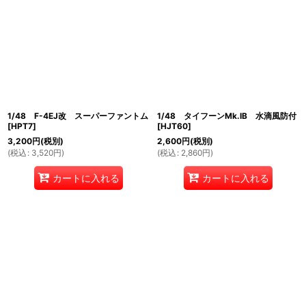
1/48 F-4EJ改 スーパーファントム
1/48 タイフーンMk.IB 水滴風防付
[
HPT7
]
[
HJT60
]
3,200
円
(税別)
2,600
円
(税別)
(
税込
:
3,520
円
)
(
税込
:
2,860
円
)
カートに入れる
カートに入れる