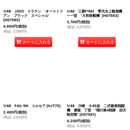
1/48 J35O ドラケン ’オーストリ
1/48 三菱F1M2 零式水上観測機
アン ブラック スペシャル’
一一型 ”大和搭載機”
[
H07563
]
[
H07565
]
3,700
円
(税別)
4,600
円
(税別)
(
税込
:
4,070
円
)
(
税込
:
5,060
円
)
カートに入れる
カートに入れる
1/48 F4U-5N コルセア
[
HJT75
]
1/48 川崎 キ45改 二式複座戦闘
機 屠龍 丁型 ”飛行第4戦隊 回天
2,400
円
(税別)
制空隊”
[
H07561
]
(
税込
:
2,640
円
)
4,200
円
(税別)
(
税込
:
4,620
円
)