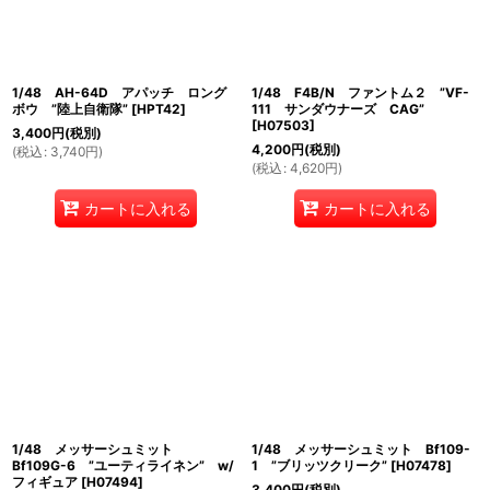
1/48 AH-64D アパッチ ロング
1/48 F4B/N ファントム２ ”VF-
ボウ ”陸上自衛隊”
[
HPT42
]
111 サンダウナーズ CAG”
[
H07503
]
3,400
円
(税別)
4,200
円
(税別)
(
税込
:
3,740
円
)
(
税込
:
4,620
円
)
カートに入れる
カートに入れる
1/48 メッサーシュミット
1/48 メッサーシュミット Bf109-
Bf109G-6 ”ユーティライネン” w/
1 ”ブリッツクリーク”
[
H07478
]
フィギュア
[
H07494
]
3,400
円
(税別)