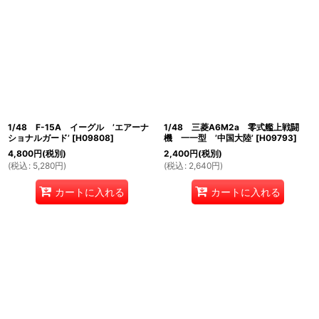
1/48 F-15A イーグル ’エアーナ
1/48 三菱A6M2a 零式艦上戦闘
ショナルガード’
[
H09808
]
機 一一型 ’中国大陸’
[
H09793
]
4,800
円
(税別)
2,400
円
(税別)
(
税込
:
5,280
円
)
(
税込
:
2,640
円
)
カートに入れる
カートに入れる