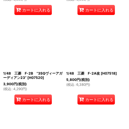
カートに入れる
カートに入れる
1/48 三菱 F-2B ”3SQヴィーアガ
1/48 三菱 F-2A改
[
H07518
]
ーディアン23”
[
H07520
]
5,800
円
(税別)
3,900
円
(税別)
(
税込
:
6,380
円
)
(
税込
:
4,290
円
)
カートに入れる
カートに入れる