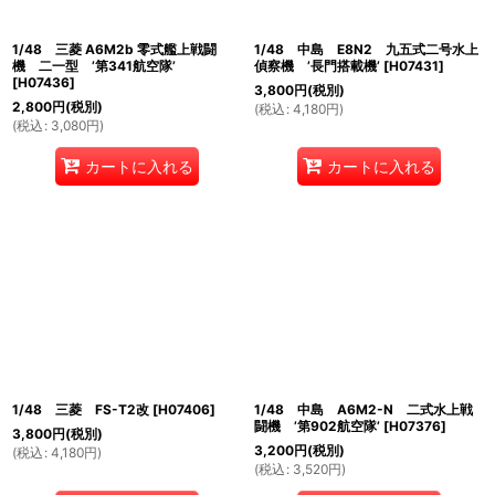
1/48 三菱 A6M2b 零式艦上戦闘
1/48 中島 E8N2 九五式二号水上
機 二一型 ’第341航空隊’
偵察機 ’長門搭載機’
[
H07431
]
[
H07436
]
3,800
円
(税別)
2,800
円
(税別)
(
税込
:
4,180
円
)
(
税込
:
3,080
円
)
カートに入れる
カートに入れる
1/48 三菱 FS-T2改
[
H07406
]
1/48 中島 A6M2-N 二式水上戦
闘機 ’第902航空隊’
[
H07376
]
3,800
円
(税別)
3,200
円
(税別)
(
税込
:
4,180
円
)
(
税込
:
3,520
円
)