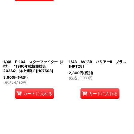
1/48 F-104 スターファイター（J
1/48 AV-8B ハリアーII プラス
型） ”1980年戦技競技会
[
HPT28
]
202SQ 洋上迷彩”
[
H07508
]
2,800
円
(税別)
3,800
円
(税別)
(
税込
:
3,080
円
)
(
税込
:
4,180
円
)
カートに入れる
カートに入れる