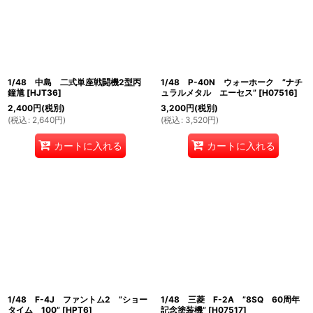
1/48 中島 二式単座戦闘機2型丙
1/48 P-40N ウォーホーク ”ナチ
鐘馗
[
HJT36
]
ュラルメタル エーセス”
[
H07516
]
2,400
円
(税別)
3,200
円
(税別)
(
税込
:
2,640
円
)
(
税込
:
3,520
円
)
カートに入れる
カートに入れる
1/48 F-4J ファントム2 ”ショー
1/48 三菱 F-2A ”8SQ 60周年
タイム 100”
[
HPT6
]
記念塗装機”
[
H07517
]