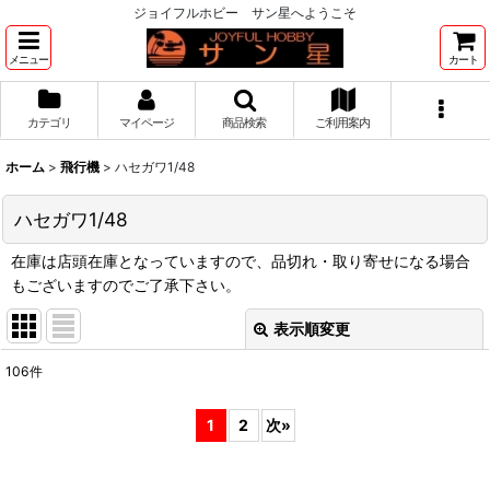
ジョイフルホビー サン星へようこそ
メニュー
カート
カテゴリ
マイページ
商品検索
ご利用案内
ホーム
>
飛行機
>
ハセガワ1/48
ハセガワ1/48
在庫は店頭在庫となっていますので、品切れ・取り寄せになる場合
もございますのでご了承下さい。
表示順変更
閉じる
106
件
表示数
:
1
2
次
»
並び順
: