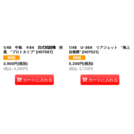
絞り込む
1/48 中島 キ84 四式戦闘機 疾
1/48 U-36A リアジェット ”海上
風 ”プロトタイプ”
[
H07567
]
自衛隊”
[
H07521
]
3,900
円
(税別)
5,200
円
(税別)
(
税込
:
4,290
円
)
(
税込
:
5,720
円
)
カートに入れる
カートに入れる