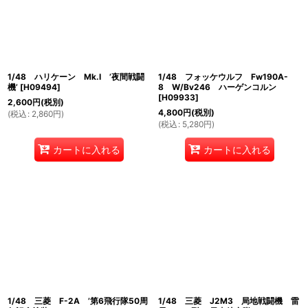
1/48 ハリケーン Mk.I ’夜間戦闘
1/48 フォッケウルフ Fw190A-
機’
[
H09494
]
8 W/Bv246 ハーゲンコルン
[
H09933
]
2,600
円
(税別)
4,800
円
(税別)
(
税込
:
2,860
円
)
(
税込
:
5,280
円
)
カートに入れる
カートに入れる
1/48 三菱 F-2A ’第6飛行隊50周
1/48 三菱 J2M3 局地戦闘機 雷