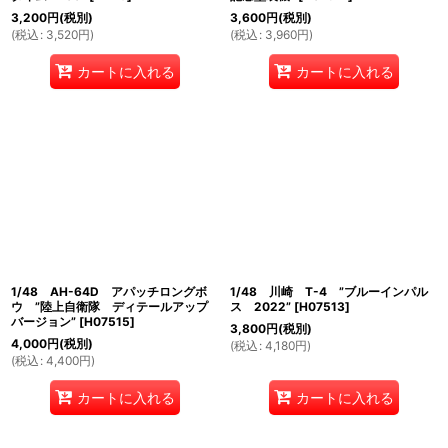
3,200
円
(税別)
3,600
円
(税別)
(
税込
:
3,520
円
)
(
税込
:
3,960
円
)
カートに入れる
カートに入れる
1/48 AH-64D アパッチロングボ
1/48 川崎 T-4 ”ブルーインパル
ウ ”陸上自衛隊 ディテールアップ
ス 2022”
[
H07513
]
バージョン”
[
H07515
]
3,800
円
(税別)
4,000
円
(税別)
(
税込
:
4,180
円
)
(
税込
:
4,400
円
)
カートに入れる
カートに入れる