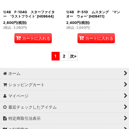
1/48 F-104G スターファイタ
1/48 P-51D ムスタング ’マン
ー ’ラストフライト’
[
H09644
]
オー ウォー’
[
H09411
]
2,800
円
(税別)
2,400
円
(税別)
(
税込
:
3,080
円
)
(
税込
:
2,640
円
)
カートに入れる
カートに入れる
1
2
次
»
ホーム
ショッピングカート
マイページ
最近チェックしたアイテム
特定商取引法表示