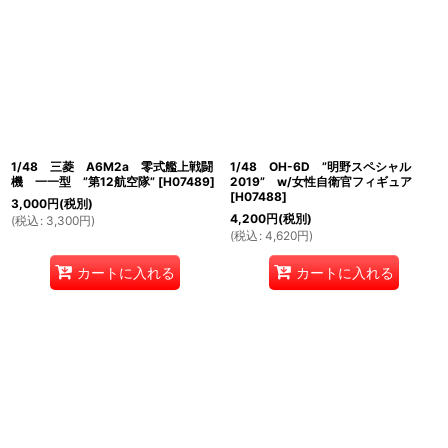
1/48 三菱 A6M2a 零式艦上戦闘
1/48 OH-6D ”明野スペシャル
機 一一型 ”第12航空隊”
[
H07489
]
2019” w/女性自衛官フィギュア
[
H07488
]
3,000
円
(税別)
4,200
円
(税別)
(
税込
:
3,300
円
)
(
税込
:
4,620
円
)
カートに入れる
カートに入れる