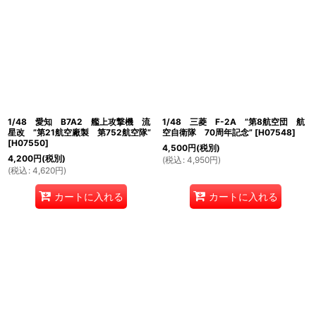
1/48 愛知 B7A2 艦上攻撃機 流
1/48 三菱 F-2A ”第8航空団 航
星改 ”第21航空廠製 第752航空隊”
空自衛隊 70周年記念”
[
H07548
]
[
H07550
]
4,500
円
(税別)
4,200
円
(税別)
(
税込
:
4,950
円
)
(
税込
:
4,620
円
)
カートに入れる
カートに入れる