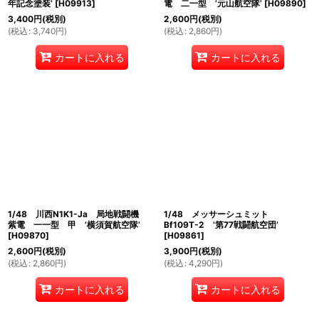
年記念塗装’
[
H09913
]
電 二一型 ’元山航空隊’
[
H09890
]
3,400
円
(税別)
2,600
円
(税別)
(
税込
:
3,740
円
)
(
税込
:
2,860
円
)
カートに入れる
カートに入れる
1/48 川西N1K1-Ja 局地戦闘機
1/48 メッサーシュミット
紫電 一一型 甲 ’横須賀航空隊’
Bf109T-2 ’第77戦闘航空団’
[
H09870
]
[
H09861
]
2,600
円
(税別)
3,900
円
(税別)
(
税込
:
2,860
円
)
(
税込
:
4,290
円
)
カートに入れる
カートに入れる