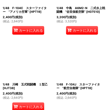
1/48 F-104C スターファイタ
1/48 中島 A6M2-N 二式水上戦
ー ”アメリカ空軍”
[
HPT19
]
闘機 ”佐世保航空隊”
[
H07510
]
2,400
円
(税別)
3,200
円
(税別)
(
税込
:
2,640
円
)
(
税込
:
3,520
円
)
カートに入れる
カートに入れる
1/48 川崎 五式戦闘機 １型乙
1/48 F-104J スターファイタ
[
HJT38
]
ー ”航空自衛隊”
[
HPT18
]
2,400
円
(税別)
2,400
円
(税別)
(
税込
:
2,640
円
)
(
税込
:
2,640
円
)
カートに入れる