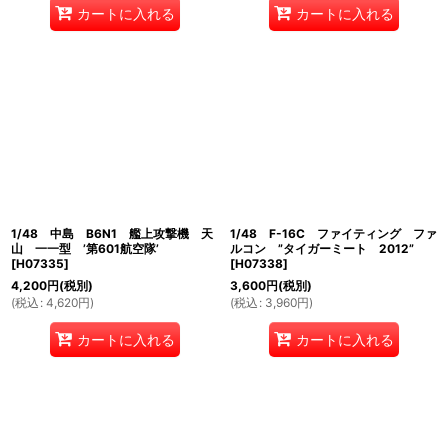
カートに入れる
カートに入れる
1/48 中島 B6N1 艦上攻撃機 天
1/48 F-16C ファイティング ファ
山 一一型 ’第601航空隊’
ルコン ”タイガーミート 2012”
[
H07335
]
[
H07338
]
4,200
円
(税別)
3,600
円
(税別)
(
税込
:
4,620
円
)
(
税込
:
3,960
円
)
カートに入れる
カートに入れる