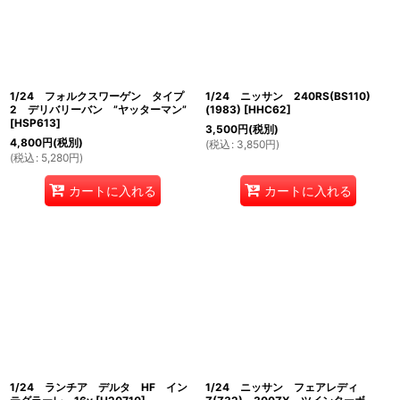
1/24 フォルクスワーゲン タイプ
1/24 ニッサン 240RS(BS110)
2 デリバリーバン ”ヤッターマン”
(1983)
[
HHC62
]
[
HSP613
]
3,500
円
(税別)
4,800
円
(税別)
(
税込
:
3,850
円
)
(
税込
:
5,280
円
)
カートに入れる
カートに入れる
1/24 ランチア デルタ HF イン
1/24 ニッサン フェアレディ