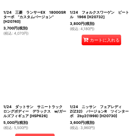
1/24 三菱 ランサーEX 1800GSR
1/24 フォルクスワーゲン ビート
ターボ ”カスタムバージョン”
ル 1966
[
H20732
]
[
H20740
]
3,800
円
(税別)
3,700
円
(税別)
(
税込
:
4,180
円
)
(
税込
:
4,070
円
)
カートに入れる
1/24 ダットサン サニートラック
1/24 ニッサン フェアレディ
ロングボディー デラックス w/ガー
Z(Z32) バージョンR ツインター
ルズフィギュア
[
HSP626
]
ボ 2by2(1998)
[
H20730
]
5,000
円
(税別)
3,600
円
(税別)
(
税込
:
5,500
円
)
(
税込
:
3,960
円
)