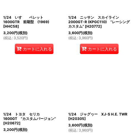
1/24 いすゞ ベレット
1/24 ニッサン スカイライン
1600GTR 前期型 (1969)
2000GT-R (KPGC110) ”レーシング
[
HHC58
]
カスタム”
[
H20772
]
3,200
円
(税別)
3,600
円
(税別)
(
税込
:
3,520
円
)
(
税込
:
3,960
円
)
カートに入れる
カートに入れる
1/24 トヨタ セリカ
1/24 ジャグヮー XJ-S H.E. TWR
1600GT ”カスタムバージョン”
[
H20305
]
[
H20672
]
3,600
円
(税別)
3,200
円
(税別)
(
税込
:
3,960
円
)