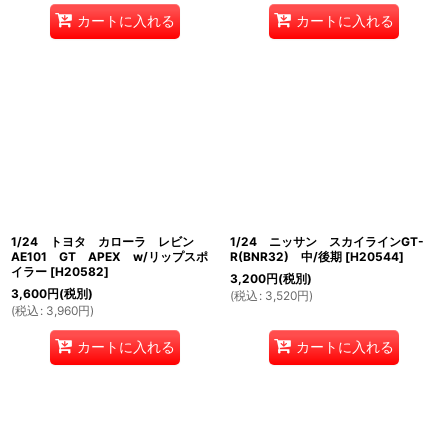
カートに入れる
カートに入れる
1/24 トヨタ カローラ レビン
1/24 ニッサン スカイラインGT-
AE101 GT APEX w/リップスポ
R(BNR32) 中/後期
[
H20544
]
イラー
[
H20582
]
3,200
円
(税別)
3,600
円
(税別)
(
税込
:
3,520
円
)
(
税込
:
3,960
円
)
カートに入れる
カートに入れる