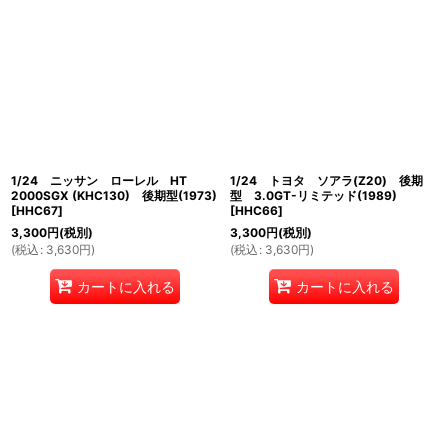
1/24 ニッサン ローレル HT
1/24 トヨタ ソアラ(Z20) 後期
2000SGX (KHC130) 後期型(1973)
型 3.0GT-リミテッド(1989)
[
HHC67
]
[
HHC66
]
3,300
円
(税別)
3,300
円
(税別)
(
税込
:
3,630
円
)
(
税込
:
3,630
円
)
カートに入れる
カートに入れる