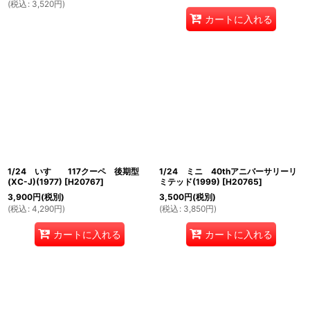
(
税込
:
3,520
円
)
カートに入れる
1/24 いすゞ 117クーペ 後期型
1/24 ミニ 40thアニバーサリーリ
(XC-J)(1977)
[
H20767
]
ミテッド(1999)
[
H20765
]
3,900
円
(税別)
3,500
円
(税別)
(
税込
:
4,290
円
)
(
税込
:
3,850
円
)
カートに入れる
カートに入れる