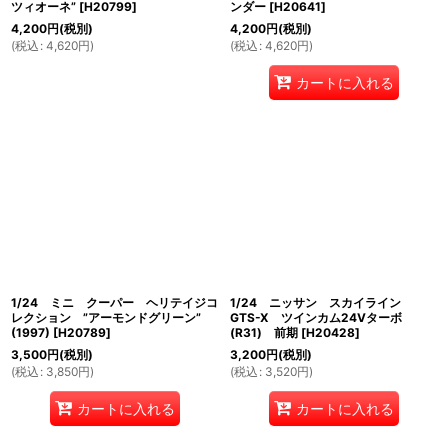
ツィオーネ”
[
H20799
]
ンダー
[
H20641
]
4,200
円
(税別)
4,200
円
(税別)
(
税込
:
4,620
円
)
(
税込
:
4,620
円
)
カートに入れる
1/24 ミニ クーパー ヘリテイジコ
1/24 ニッサン スカイライン
レクション ”アーモンドグリーン”
GTS-X ツインカム24Vターボ
(1997)
[
H20789
]
(R31) 前期
[
H20428
]
3,500
円
(税別)
3,200
円
(税別)
(
税込
:
3,850
円
)
(
税込
:
3,520
円
)
カートに入れる
カートに入れる