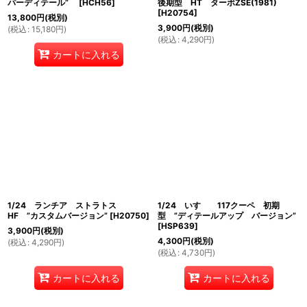
パーディテール”
[
HCH56
]
後期型 HT ターボZSE(1981)
[
H20754
]
13,800
円
(税別)
3,900
円
(税別)
(
税込
:
15,180
円
)
(
税込
:
4,290
円
)
カートに入れる
1/24 ランチア ストラトス
1/24 いすゞ 117クーペ 初期
HF ”カスタムバージョン”
[
H20750
]
型 ”ディテールアップ バージョン”
[
HSP639
]
3,900
円
(税別)
4,300
円
(税別)
(
税込
:
4,290
円
)
(
税込
:
4,730
円
)
カートに入れる
カートに入れる