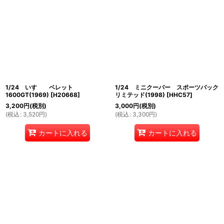
1/24 いすゞ ベレット
1/24 ミニクーパー スポーツパック
1600GT(1969)
[
H20668
]
リミテッド(1998)
[
HHC57
]
3,200
円
(税別)
3,000
円
(税別)
(
税込
:
3,520
円
)
(
税込
:
3,300
円
)
カートに入れる
カートに入れる