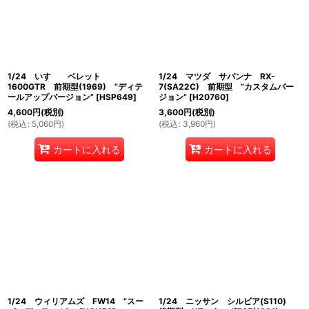
1/24 いすゞ ベレット
1/24 マツダ サバンナ RX-
1600GTR 前期型(1969) ”ディテ
7(SA22C) 前期型 ”カスタムバー
ールアップバージョン”
[
HSP649
]
ジョン”
[
H20760
]
4,600
円
(税別)
3,600
円
(税別)
(
税込
:
5,060
円
)
(
税込
:
3,960
円
)
カートに入れる
カートに入れる
1/24 ウィリアムズ FW14 ”スー
1/24 ニッサン シルビア(S110)