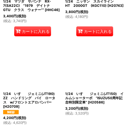
1/24 マツダ サバンナ RX-
1/24 ニッサン スカイライン
7(SA22C) ”1979 デイトナ
HT 2000GT (KGC110)
[
H20743
]
GTU クラス ウォナー””
[
HHC46
]
3,800
円
(税別)
3,400
円
(税別)
(
税込
:
4,180
円
)
(
税込
:
3,740
円
)
カートに入れる
カートに入れる
1/24 いすゞ ジェミニ(JT190)
1/24 いすゞ ジェミニ(JT150) イ
ZZ ハンドリング バイ ロータ
ルムシャーターボ ”ISUZU50周年記
ス w/フロントエアロバンパー
念特別限定車”
[
H20586
]
[
H20709
]
3,200
円
(税別)
(
税込
:
3,520
円
)
4,200
円
(税別)
(
税込
:
4,620
円
)