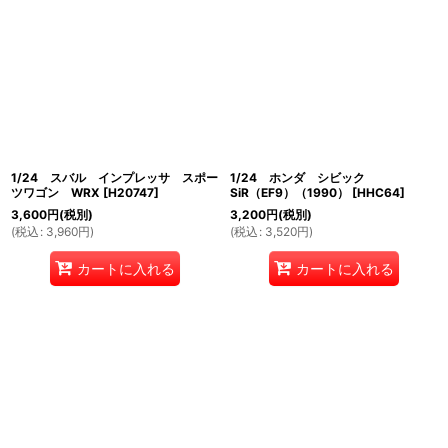
1/24 スバル インプレッサ スポー
1/24 ホンダ シビック
ツワゴン WRX
[
H20747
]
SiR（EF9）（1990）
[
HHC64
]
3,600
円
(税別)
3,200
円
(税別)
(
税込
:
3,960
円
)
(
税込
:
3,520
円
)
カートに入れる
カートに入れる