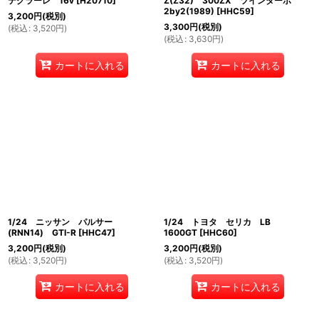
テグラーレ 16v
[
H20710
]
Z(Z32) 300ZX ツインターボ
2by2(1989)
[
HHC59
]
3,200
円
(税別)
3,300
円
(税別)
(
税込
:
3,520
円
)
(
税込
:
3,630
円
)
カートに入れる
カートに入れる
1/24 ニッサン パルサー
1/24 トヨタ セリカ LB
(RNN14) GTI-R
[
HHC47
]
1600GT
[
HHC60
]
3,200
円
(税別)
3,200
円
(税別)
(
税込
:
3,520
円
)
(
税込
:
3,520
円
)
カートに入れる
カートに入れる