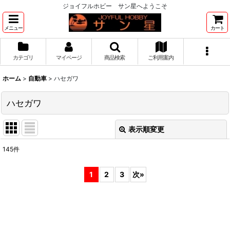
ジョイフルホビー サン星へようこそ
メニュー
カート
カテゴリ
マイページ
商品検索
ご利用案内
ホーム
>
自動車
>
ハセガワ
ハセガワ
表示順変更
閉じる
145
件
表示数
:
1
2
3
次
»
並び順
:
絞り込む