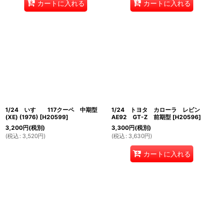
カートに入れる
カートに入れる
1/24 いすゞ 117クーペ 中期型
1/24 トヨタ カローラ レビン
(XE) (1976)
[
H20599
]
AE92 GT-Z 前期型
[
H20596
]
3,200
円
(税別)
3,300
円
(税別)
(
税込
:
3,520
円
)
(
税込
:
3,630
円
)
カートに入れる