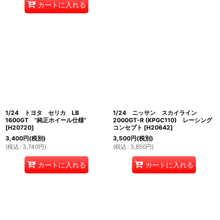
カートに入れる
1/24 トヨタ セリカ LB
1/24 ニッサン スカイライン
1600GT ”純正ホイール仕様”
2000GT-R (KPGC110) レーシング
[
H20720
]
コンセプト
[
H20642
]
3,400
円
(税別)
3,500
円
(税別)
(
税込
:
3,740
円
)
(
税込
:
3,850
円
)
カートに入れる
カートに入れる