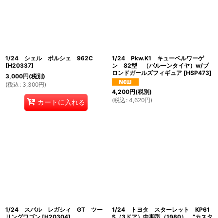
1/24 シェル ポルシェ 962C
1/24 Pkw.K1 キューベルワーゲ
[
H20337
]
ン 82型 （バルーンタイヤ）w/ブ
ロンドガールズフィギュア
[
HSP473
]
3,000
円
(税別)
(
税込
:
3,300
円
)
4,200
円
(税別)
(
税込
:
4,620
円
)
カートに入れる
1/24 スバル レガシィ GT ツー
1/24 トヨタ スターレット KP61
リングワゴン
[
H20304
]
S（3ドア）中期型（1980） ”カスタ