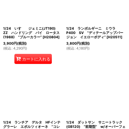
1/24 いすゞ ジェミニ(JT190)
1/24 ランボルギーニ ミウラ
ZZ ハンドリング バイ ロータス
P400 SV ”ディテールアップバー
(1988) ”ブルーカラー”
[
H20804
]
ジョン イエローボディ”
[
H20511
]
3,900
円
(税別)
3,800
円
(税別)
(
税込
:
4,290
円
)
(
税込
:
4,180
円
)
カートに入れる
1/24 ランチア デルタ HFインテ
1/24 ダットサン サニートラック
グラーレ エボルツィオーネ ”コレ
(GB120) ”前期型” w/オーバーフェ