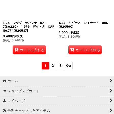
1/24 マツダ サバンナ RX-
1/24 キグナス レイナード 89D
7(SA22C) ”1979 デイトナ CAR
[
H20590
]
No.77”
[
H20587
]
3,000
円
(税別)
3,400
円
(税別)
(
税込
:
3,300
円
)
(
税込
:
3,740
円
)
カートに入れる
カートに入れる
1
2
3
次
»
ホーム
ショッピングカート
マイページ
最近チェックしたアイテム