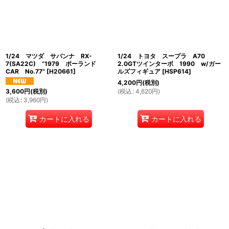
1/24 マツダ サバンナ RX-
1/24 トヨタ スープラ A70
7(SA22C) ”1979 ポーランド
2.0GTツインターボ 1990 w/ガー
CAR No.77”
[
H20661
]
ルズフィギュア
[
HSP614
]
4,200
円
(税別)
(
税込
:
4,620
円
)
3,600
円
(税別)
(
税込
:
3,960
円
)
カートに入れる
カートに入れる