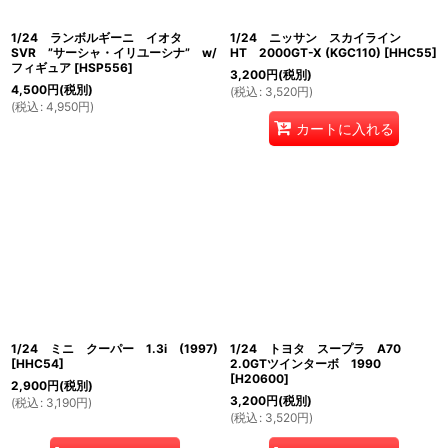
1/24 ランボルギーニ イオタ
1/24 ニッサン スカイライン
SVR ”サーシャ・イリユーシナ” w/
HT 2000GT-X (KGC110)
[
HHC55
]
フィギュア
[
HSP556
]
3,200
円
(税別)
4,500
円
(税別)
(
税込
:
3,520
円
)
(
税込
:
4,950
円
)
カートに入れる
1/24 ミニ クーパー 1.3i (1997)
1/24 トヨタ スープラ A70
[
HHC54
]
2.0GTツインターボ 1990
[
H20600
]
2,900
円
(税別)
3,200
円
(税別)
(
税込
:
3,190
円
)
(
税込
:
3,520
円
)