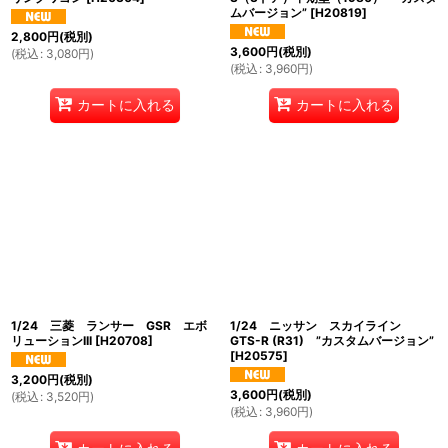
ムバージョン”
[
H20819
]
2,800
円
(税別)
3,600
円
(税別)
(
税込
:
3,080
円
)
(
税込
:
3,960
円
)
カートに入れる
カートに入れる
1/24 三菱 ランサー GSR エボ
1/24 ニッサン スカイライン
リューションIII
[
H20708
]
GTS-R (R31) ”カスタムバージョン”
[
H20575
]
3,200
円
(税別)
3,600
円
(税別)
(
税込
:
3,520
円
)
(
税込
:
3,960
円
)