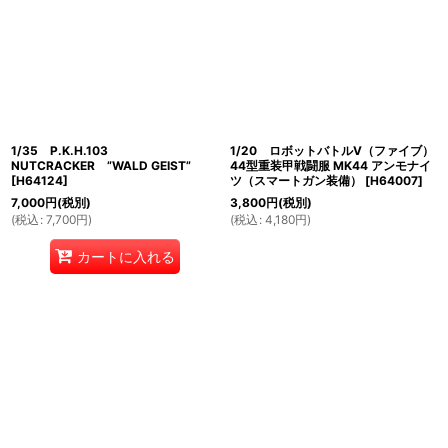
1/35 P.K.H.103
1/20 ロボットバトルV（ファイブ）
NUTCRACKER ”WALD GEIST”
44型重装甲戦闘服 MK44 アンモナイ
[
H64124
]
ツ（スマートガン装備）
[
H64007
]
7,000
円
(税別)
3,800
円
(税別)
(
税込
:
7,700
円
)
(
税込
:
4,180
円
)
カートに入れる