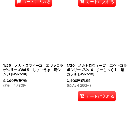
カートに入れる
カートに入れる
1/20 メカトロウィーゴ エヴァコラ
1/20 メカトロウィーゴ エヴァコラ
ボシリーズVol.5 しょごうき＋碇シ
ボシリーズVol.4 まーしっくす＋渚
ンジ
[
HSP518
]
カヲル
[
HSP510
]
4,300
円
(税別)
3,900
円
(税別)
(
税込
:
4,730
円
)
(
税込
:
4,290
円
)
カートに入れる