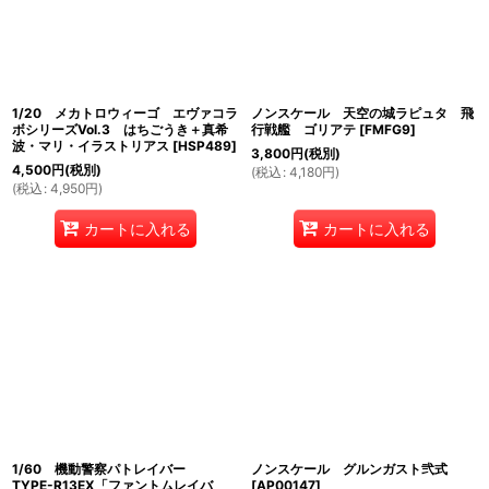
1/20 メカトロウィーゴ エヴァコラ
ノンスケール 天空の城ラピュタ 飛
ボシリーズVol.3 はちごうき＋真希
行戦艦 ゴリアテ
[
FMFG9
]
波・マリ・イラストリアス
[
HSP489
]
3,800
円
(税別)
4,500
円
(税別)
(
税込
:
4,180
円
)
(
税込
:
4,950
円
)
カートに入れる
カートに入れる
1/60 機動警察パトレイバー
ノンスケール グルンガスト弐式
TYPE-R13EX「ファントムレイバ
[
AP00147
]