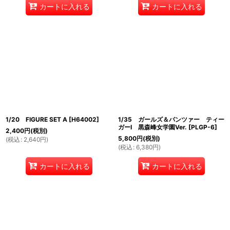
カートに入れる
カートに入れる
1/20 FIGURE SET A
[
H64002
]
1/35 ガールズ＆パンツァー ティー
ガーI 黒森峰女学園Ver.
[
PLGP-6
]
2,400
円
(税別)
5,800
円
(税別)
(
税込
:
2,640
円
)
(
税込
:
6,380
円
)
カートに入れる
カートに入れる