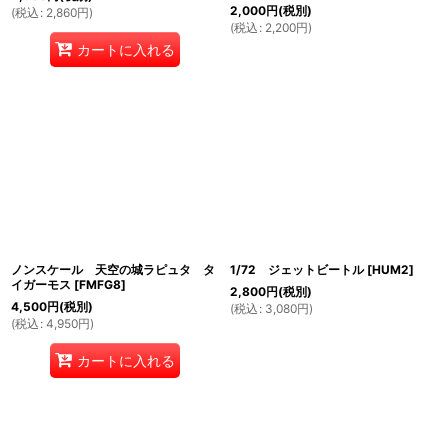
2,000
円
(税別)
(
税込
:
2,860
円
)
(
税込
:
2,200
円
)
カートに入れる
ノンスケール 天空の城ラピュタ タ
1/72 ジェットビートル
[
HUM2
]
イガーモス
[
FMFG8
]
2,800
円
(税別)
4,500
円
(税別)
(
税込
:
3,080
円
)
(
税込
:
4,950
円
)
カートに入れる