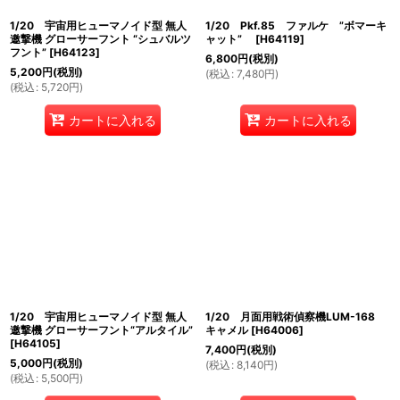
1/20 宇宙用ヒューマノイド型 無人
1/20 Pkf.85 ファルケ ”ボマーキ
邀撃機 グローサーフント “シュバルツ
ャット”
[
H64119
]
フント”
[
H64123
]
6,800
円
(税別)
5,200
円
(税別)
(
税込
:
7,480
円
)
(
税込
:
5,720
円
)
カートに入れる
カートに入れる
1/20 宇宙用ヒューマノイド型 無人
1/20 月面用戦術偵察機LUM-168
邀撃機 グローサーフント“アルタイル”
キャメル
[
H64006
]
[
H64105
]
7,400
円
(税別)
5,000
円
(税別)
(
税込
:
8,140
円
)
(
税込
:
5,500
円
)