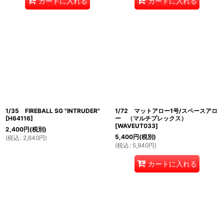
カートに入れる
カートに入れる
1/35 FIREBALL SG "INTRUDER"
1/72 マットアロー1号/スペースアロ
[
H64116
]
ー （マルチプレックス）
[
WAVEUT033
]
2,400
円
(税別)
5,400
円
(税別)
(
税込
:
2,640
円
)
(
税込
:
5,940
円
)
カートに入れる