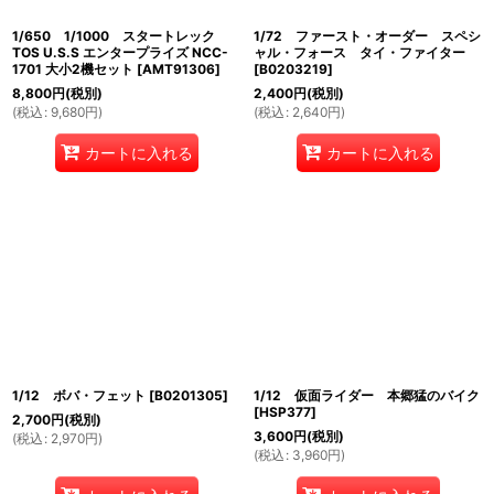
1/650 1/1000 スタートレック
1/72 ファースト・オーダー スペシ
TOS U.S.S エンタープライズ NCC-
ャル・フォース タイ・ファイター
1701 大小2機セット
[
AMT91306
]
[
B0203219
]
8,800
円
(税別)
2,400
円
(税別)
(
税込
:
9,680
円
)
(
税込
:
2,640
円
)
カートに入れる
カートに入れる
1/12 ボバ・フェット
[
B0201305
]
1/12 仮面ライダー 本郷猛のバイク
[
HSP377
]
2,700
円
(税別)
3,600
円
(税別)
(
税込
:
2,970
円
)
(
税込
:
3,960
円
)