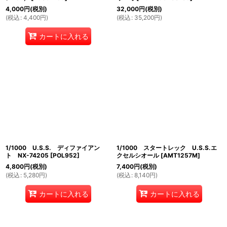
4,000
円
(税別)
32,000
円
(税別)
(
税込
:
4,400
円
)
(
税込
:
35,200
円
)
カートに入れる
1/1000 U.S.S. ディファイアン
1/1000 スタートレック U.S.S.エ
ト NX-74205
[
POL952
]
クセルシオール
[
AMT1257M
]
4,800
円
(税別)
7,400
円
(税別)
(
税込
:
5,280
円
)
(
税込
:
8,140
円
)
カートに入れる
カートに入れる