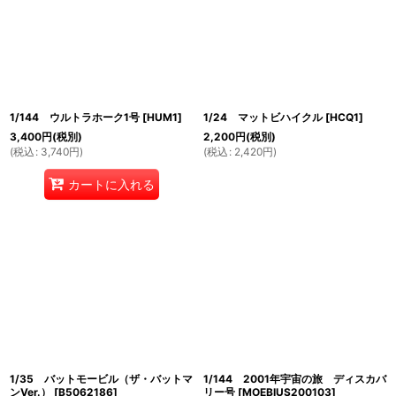
1/144 ウルトラホーク1号
[
HUM1
]
1/24 マットビハイクル
[
HCQ1
]
3,400
円
(税別)
2,200
円
(税別)
(
税込
:
3,740
円
)
(
税込
:
2,420
円
)
カートに入れる
1/35 バットモービル（ザ・バットマ
1/144 2001年宇宙の旅 ディスカバ
ンVer.）
[
B5062186
]
リー号
[
MOEBIUS200103
]