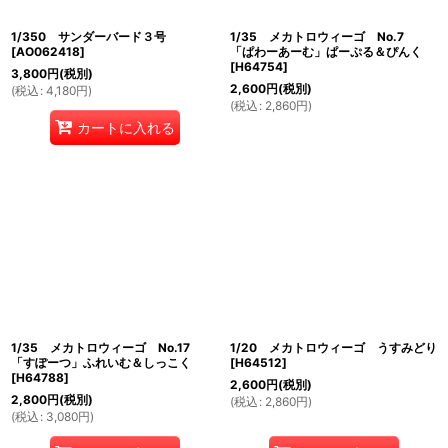
1/350 サンダーバード３号
1/35 メカトロウィーゴ No.7
[
AO062418
]
「ぱわーあーむ」ぱーぷる＆ぴんく
[
H64754
]
3,800
円
(税別)
2,600
円
(税別)
(
税込
:
4,180
円
)
(
税込
:
2,860
円
)
カートに入れる
1/35 メカトロウィーゴ No.17
1/20 メカトロウィーゴ うすみどり
「すぽーつ」ふれいむ＆しっこく
[
H64512
]
[
H64788
]
2,600
円
(税別)
2,800
円
(税別)
(
税込
:
2,860
円
)
(
税込
:
3,080
円
)