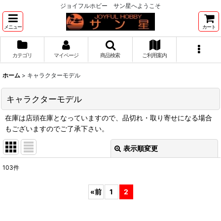
ジョイフルホビー サン星へようこそ
メニュー
カート
カテゴリ
マイページ
商品検索
ご利用案内
ホーム
>
キャラクターモデル
キャラクターモデル
在庫は店頭在庫となっていますので、品切れ・取り寄せになる場合
もございますのでご了承下さい。
表示順変更
閉じる
103
件
表示数
:
«
前
1
2
並び順
: