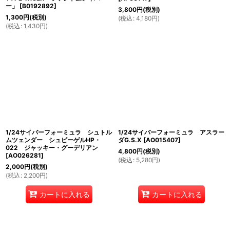
ー」
[
B0192892
]
3,800
円
(税別)
1,300
円
(税別)
(
税込
:
4,180
円
)
(
税込
:
1,430
円
)
1/24サイバーフォーミュラ シュトル
1/24サイバーフォーミュラ アスラー
ムツェンダー シュピーゲルHP・
ダG.S.X
[
AO015407
]
022 ジャッキー・グーデリアン
4,800
円
(税別)
[
AO026281
]
(
税込
:
5,280
円
)
2,000
円
(税別)
(
税込
:
2,200
円
)
カートに入れる
カートに入れる