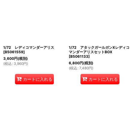
絞り込む
1/72 レディコマンダーアリス
1/72 アタックガールガンXレディコ
[
B5061559
]
マンダーアリスセットBOX
[
B5061133
]
3,600
円
(税別)
6,800
円
(税別)
(
税込
:
3,960
円
)
(
税込
:
7,480
円
)
カートに入れる
カートに入れる