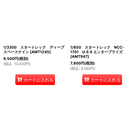
1/3300 スタートレック ディープ
1/650 スタートレック NCC-
スペースナイン
[
AMT1245
]
1701 U.S.S エンタープライズ
[
AMT947
]
9,500
円
(税別)
7,800
円
(税別)
(
税込
:
10,450
円
)
(
税込
:
8,580
円
)
カートに入れる
カートに入れる