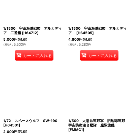
1/1500 宇宙海賊戦艦 アルカディ
1/1500 宇宙海賊戦艦 アルカディ
ア 二番艦
[
H64712
]
ア
[
H64505
]
5,000
円
(税別)
4,800
円
(税別)
(
税込
:
5,500
円
)
(
税込
:
5,280
円
)
カートに入れる
カートに入れる
1/72 スペースウルフ SW-190
1/500 太陽系連邦軍 旧地球連邦
[
H64501
]
宇宙防衛連合艦隊 艦隊旗艦
[
FMMC1
]
2,600
円
(税別)