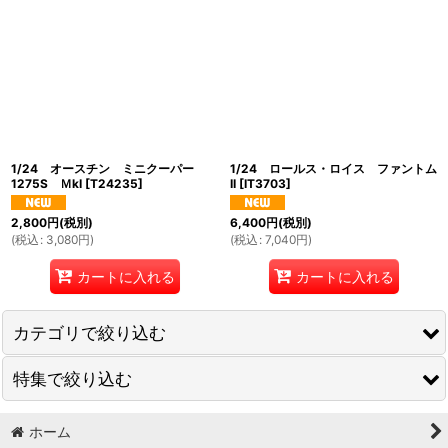
1/24 オースチン ミニクーパー
1/24 ロールス・ロイス ファントム
1275S ＭkI
[
T24235
]
II
[
IT3703
]
2,800
円
(税別)
6,400
円
(税別)
(
税込
:
3,080
円
)
(
税込
:
7,040
円
)
カートに入れる
カートに入れる
カテゴリで絞り込む
特集で絞り込む
飛行機
自動車
ホーム
トラック・バス