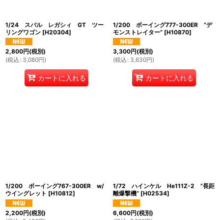
1/24 スバル レガシィ GT ツー
1/200 ボーイング777-300ER ”デ
リングワゴン
[
H20304
]
モンストレイター”
[
H10870
]
2,800
円
(税別)
3,300
円
(税別)
(
税込
:
3,080
円
)
(
税込
:
3,630
円
)
カートに入れる
カートに入れる
1/200 ボーイング767-300ER w/
1/72 ハインケル He111Z-2 ”長距
ウイングレット
[
H10812
]
離爆撃機”
[
H02534
]
2,200
円
(税別)
6,600
円
(税別)