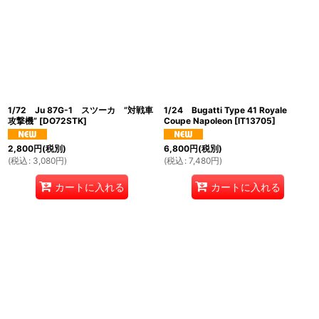
1/72 Ju 87G-1 スツーカ ”対戦車
1/24 Bugatti Type 41 Royale
攻撃機”
[
DO72STK
]
Coupe Napoleon
[
IT13705
]
2,800
円
(税別)
6,800
円
(税別)
(
税込
:
3,080
円
)
(
税込
:
7,480
円
)
カートに入れる
カートに入れる