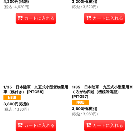
4,200
円
(税別)
3,200
円
(税別)
(
税込
:
4,620
円
)
(
税込
:
3,520
円
)
カートに入れる
カートに入れる
1/35 日本陸軍 九五式小型貨物乗用
1/35 日本陸軍 九五式小型乗用車
車（幌付き）
[
PITG58
]
くろがね四起（機銃装備型）
[
PITG57
]
3,800
円
(税別)
3,600
円
(税別)
(
税込
:
4,180
円
)
(
税込
:
3,960
円
)
カートに入れる
カートに入れる