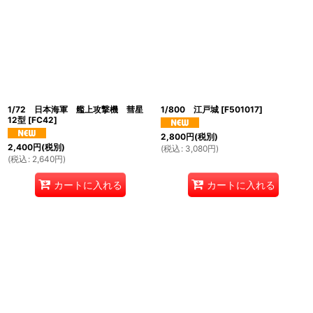
1/72 日本海軍 艦上攻撃機 彗星
1/800 江戸城
[
F501017
]
12型
[
FC42
]
2,800
円
(税別)
2,400
円
(税別)
(
税込
:
3,080
円
)
(
税込
:
2,640
円
)
カートに入れる
カートに入れる