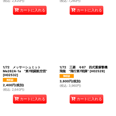
(
税込
:
2,420
円
)
(
税込
:
7,260
円
)
カートに入れる
カートに入れる
1/72 メッサーシュミット
1/72 三菱 キ67 四式重爆撃機
Me262A-1a ”第7戦闘航空団”
飛龍 ”飛行第7戦隊”
[
H02529
]
[
H02532
]
3,600
円
(税別)
2,400
円
(税別)
(
税込
:
3,960
円
)
(
税込
:
2,640
円
)
カートに入れる
カートに入れる