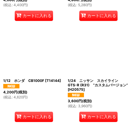
(
税込
:
4,400
円
)
(
税込
:
5,280
円
)
カートに入れる
カートに入れる
1/12 ホンダ CB1000F
[
T14144
]
1/24 ニッサン スカイライン
GTS-R (R31) ”カスタムバージョン”
[
H20575
]
4,200
円
(税別)
(
税込
:
4,620
円
)
3,600
円
(税別)
(
税込
:
3,960
円
)
カートに入れる
カートに入れる