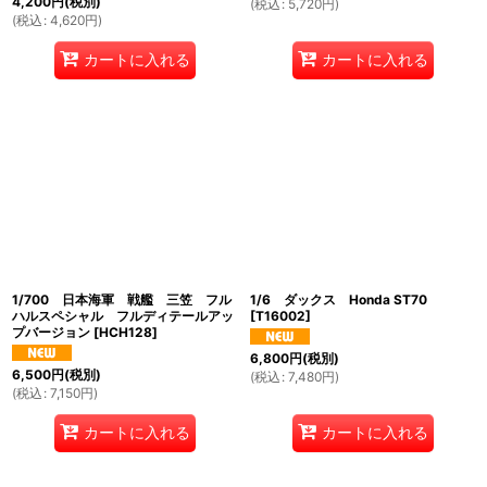
4,200
円
(税別)
(
税込
:
5,720
円
)
(
税込
:
4,620
円
)
カートに入れる
カートに入れる
1/700 日本海軍 戦艦 三笠 フル
1/6 ダックス Honda ST70
ハルスペシャル フルディテールアッ
[
T16002
]
プバージョン
[
HCH128
]
6,800
円
(税別)
6,500
円
(税別)
(
税込
:
7,480
円
)
(
税込
:
7,150
円
)
カートに入れる
カートに入れる