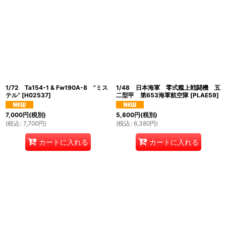
1/72 Ta154-1 & Fw190A-8 ”ミス
1/48 日本海軍 零式艦上戦闘機 五
テル”
[
H02537
]
二型甲 第653海軍航空隊
[
PLAE59
]
7,000
円
(税別)
5,800
円
(税別)
(
税込
:
7,700
円
)
(
税込
:
6,380
円
)
カートに入れる
カートに入れる