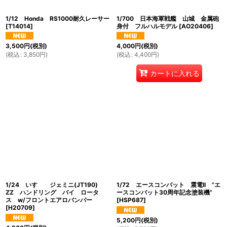
1/12 Honda RS1000耐久レーサー
1/700 日本海軍戦艦 山城 金属砲
[
T14014
]
身付 フルハルモデル
[
AO20406
]
3,500
円
(税別)
4,000
円
(税別)
(
税込
:
3,850
円
)
(
税込
:
4,400
円
)
カートに入れる
1/24 いすゞ ジェミニ(JT190)
1/72 エースコンバット 震電II ”エ
ZZ ハンドリング バイ ロータ
ースコンバット30周年記念塗装機”
ス w/フロントエアロバンパー
[
HSP687
]
[
H20709
]
5,200
円
(税別)