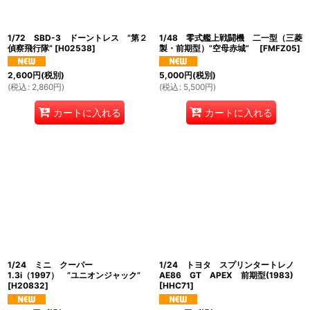
1/72 SBD-3 ドーントレス ”第２
1/48 零式艦上戦闘機 二一型（三菱
偵察飛行隊”
[
H02538
]
製・前期型）”空母赤城”
[
FMFZ05
]
2,600
円
(税別)
5,000
円
(税別)
(
税込
:
2,860
円
)
(
税込
:
5,500
円
)
カートに入れる
カートに入れる
1/24 ミニ クーパー
1/24 トヨタ スプリンタートレノ
1.3i（1997） ”ユニオンジャック”
AE86 GT APEX 前期型(1983)
[
H20832
]
[
HHC71
]