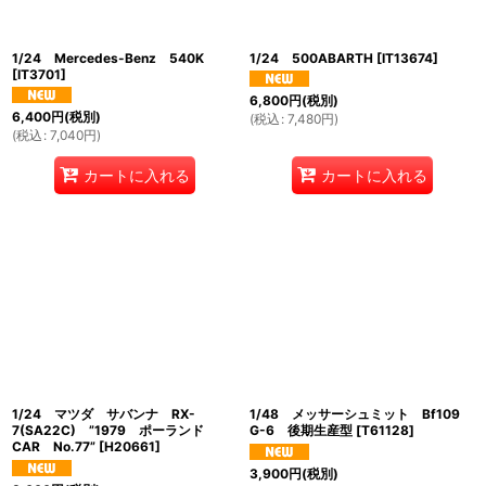
1/24 Mercedes-Benz 540K
1/24 500ABARTH
[
IT13674
]
[
IT3701
]
6,800
円
(税別)
6,400
円
(税別)
(
税込
:
7,480
円
)
(
税込
:
7,040
円
)
カートに入れる
カートに入れる
1/24 マツダ サバンナ RX-
1/48 メッサーシュミット Bf109
7(SA22C) ”1979 ポーランド
G-6 後期生産型
[
T61128
]
CAR No.77”
[
H20661
]
3,900
円
(税別)