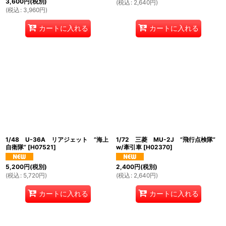
3,600
円
(税別)
(
税込
:
2,640
円
)
(
税込
:
3,960
円
)
カートに入れる
カートに入れる
1/48 U-36A リアジェット ”海上
1/72 三菱 MU-2J ”飛行点検隊”
自衛隊”
[
H07521
]
w/牽引車
[
H02370
]
5,200
円
(税別)
2,400
円
(税別)
(
税込
:
5,720
円
)
(
税込
:
2,640
円
)
カートに入れる
カートに入れる