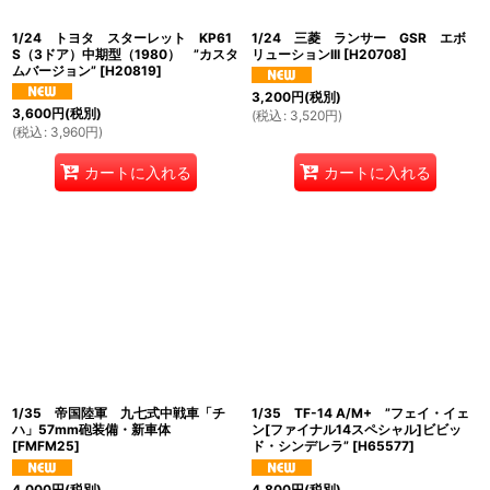
1/24 トヨタ スターレット KP61
1/24 三菱 ランサー GSR エボ
S（3ドア）中期型（1980） ”カスタ
リューションIII
[
H20708
]
ムバージョン”
[
H20819
]
3,200
円
(税別)
3,600
円
(税別)
(
税込
:
3,520
円
)
(
税込
:
3,960
円
)
カートに入れる
カートに入れる
1/35 帝国陸軍 九七式中戦車「チ
1/35 TF-14 A/M+ ”フェイ・イェ
ハ」57mm砲装備・新車体
ン[ファイナル14スペシャル]ビビッ
[
FMFM25
]
ド・シンデレラ”
[
H65577
]
4,000
円
(税別)
4,800
円
(税別)