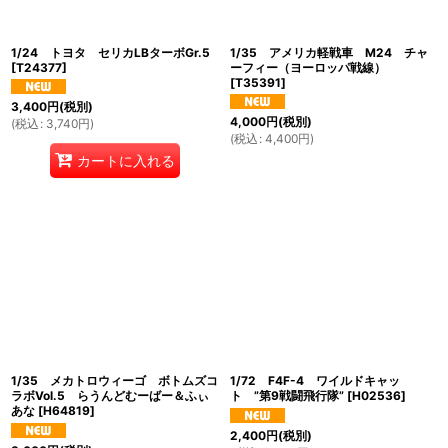
1/24 トヨタ セリカLBターボGr.5
1/35 アメリカ軽戦車 M24 チャ
[
T24377
]
ーフィー（ヨーロッパ戦線）
[
T35391
]
3,400
円
(税別)
4,000
円
(税別)
(
税込
:
3,740
円
)
(
税込
:
4,400
円
)
カートに入れる
1/35 メカトロウィーゴ ボトムズコ
1/72 F4F-4 ワイルドキャッ
ラボVol.5 らうんどむーばー＆ふぃ
ト ”第9戦闘飛行隊”
[
H02536
]
あな
[
H64819
]
2,400
円
(税別)