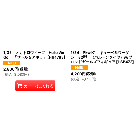
1/35 メカトロウィーゴ Hello We
1/24 Pkw.K1 キューベルワーゲ
Go! 「サトル＆アキラ」
[
H64783
]
ン 82型 （バルーンタイヤ）w/ブ
ロンドガールズフィギュア
[
HSP473
]
2,800
円
(税別)
4,200
円
(税別)
(
税込
:
3,080
円
)
(
税込
:
4,620
円
)
カートに入れる