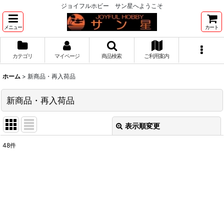
ジョイフルホビー サン星へようこそ
メニュー
カート
カテゴリ
マイページ
商品検索
ご利用案内
ホーム
>
新商品・再入荷品
新商品・再入荷品
表示順変更
閉じる
48
件
表示数
:
並び順
:
絞り込む