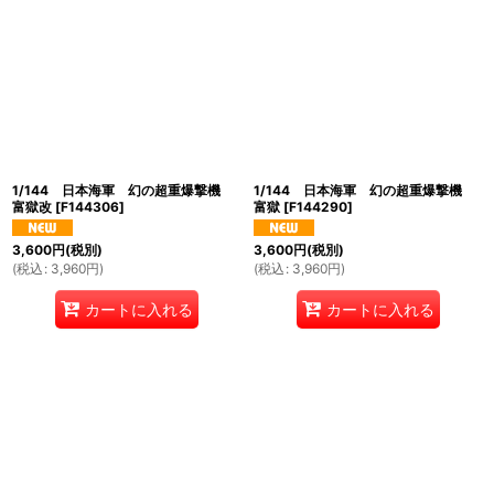
1/144 日本海軍 幻の超重爆撃機
1/144 日本海軍 幻の超重爆撃機
富獄改
[
F144306
]
富獄
[
F144290
]
3,600
円
(税別)
3,600
円
(税別)
(
税込
:
3,960
円
)
(
税込
:
3,960
円
)
カートに入れる
カートに入れる