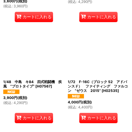
3,600
円
(税別)
(
税込
:
4,290
円
)
(
税込
:
3,960
円
)
カートに入れる
カートに入れる
1/48 中島 キ84 四式戦闘機 疾
1/72 F-16C（ブロック 52 アドバ
風 ”プロトタイプ”
[
H07567
]
ンスド） ファイティング ファルコ
ン ”ゼウス 2015”
[
H02535
]
3,900
円
(税別)
4,000
円
(税別)
(
税込
:
4,290
円
)
(
税込
:
4,400
円
)
カートに入れる
カートに入れる