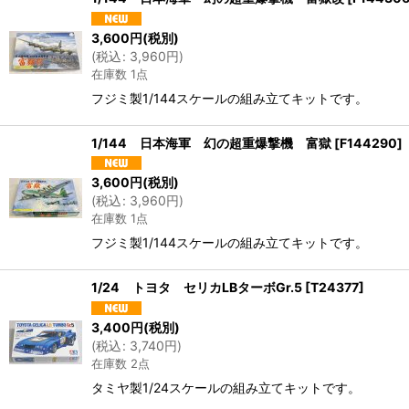
3,600
円
(税別)
(
税込
:
3,960
円
)
在庫数 1点
フジミ製1/144スケールの組み立てキットです。
1/144 日本海軍 幻の超重爆撃機 富獄
[
F144290
]
3,600
円
(税別)
(
税込
:
3,960
円
)
在庫数 1点
フジミ製1/144スケールの組み立てキットです。
1/24 トヨタ セリカLBターボGr.5
[
T24377
]
3,400
円
(税別)
(
税込
:
3,740
円
)
在庫数 2点
タミヤ製1/24スケールの組み立てキットです。