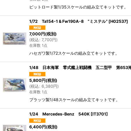
ピットロード製1/35スケールの組み立てキットです。
1/72 Ta154-1 & Fw190A-8 ”ミステル”
[
H02537
]
7,000
円
(税別)
(
税込
:
7,700
円
)
在庫数 1点
ハセガワ製1/72スケールの組み立てキットです。
1/48 日本海軍 零式艦上戦闘機 五二型甲 第653
5,800
円
(税別)
(
税込
:
6,380
円
)
在庫数 1点
プラッツ製1/48スケールの組み立てキットです。
1/24 Mercedes-Benz 540K
[
IT3701
]
6,400
円
(税別)