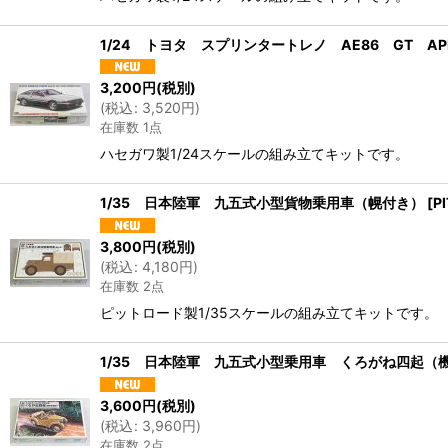
1/24 トヨタ スプリンタートレノ AE86 GT APE
3,200
円
(税別)
(
税込
:
3,520
円
)
在庫数 1点
ハセガワ製1/24スケールの組み立てキットです。
1/35 日本陸軍 九五式小型貨物乗用車（幌付き）
[
P
3,800
円
(税別)
(
税込
:
4,180
円
)
在庫数 2点
ピットロード製1/35スケールの組み立てキットです。
1/35 日本陸軍 九五式小型乗用車 くろがね四起（
3,600
円
(税別)
(
税込
:
3,960
円
)
在庫数 2点