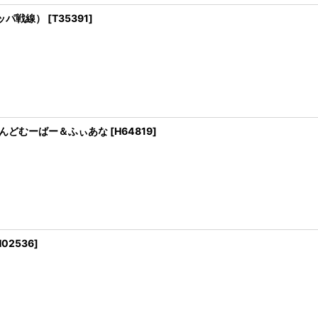
ッパ戦線）
[
T35391
]
らうんどむーばー＆ふぃあな
[
H64819
]
H02536
]