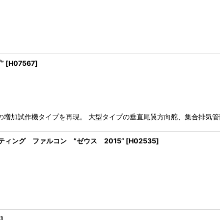
”
[
H07567
]
風の増加試作機タイプを再現。 大型タイプの垂直尾翼方向舵、集合排気
イティング ファルコン ”ゼウス 2015”
[
H02535
]
6
]