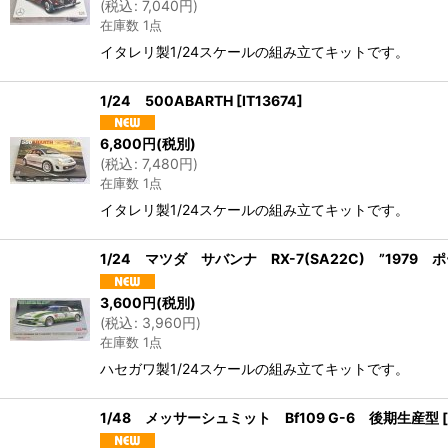
(
税込
:
7,040
円
)
在庫数 1点
イタレリ製1/24スケールの組み立てキットです。
1/24 500ABARTH
[
IT13674
]
6,800
円
(税別)
(
税込
:
7,480
円
)
在庫数 1点
イタレリ製1/24スケールの組み立てキットです。
1/24 マツダ サバンナ RX-7(SA22C) ”1979 ポ
3,600
円
(税別)
(
税込
:
3,960
円
)
在庫数 1点
ハセガワ製1/24スケールの組み立てキットです。
1/48 メッサーシュミット Bf109 G-6 後期生産型
[