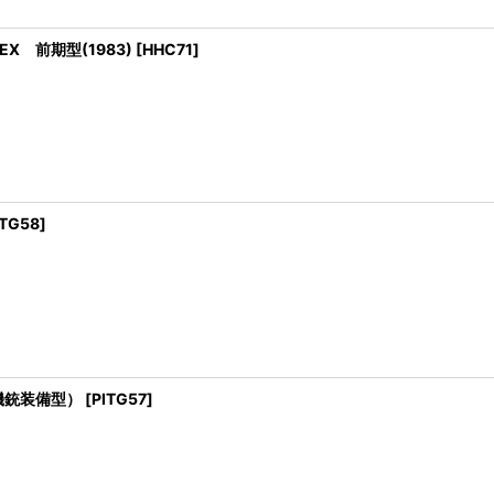
X 前期型(1983)
[
HHC71
]
ITG58
]
機銃装備型）
[
PITG57
]