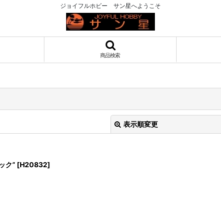
ジョイフルホビー サン星へようこそ
商品検索
表示順変更
ック”
[
H20832
]
絞り込む