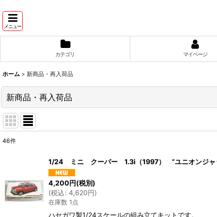
メニュー
カテゴリ
マイページ
ホーム
>
新商品・再入荷品
新商品・再入荷品
46
件
表示数
:
1/24 ミニ クーパー 1.3i（1997） ”ユニオンジャ
並び順
:
4,200
円
(税別)
(
税込
:
4,620
円
)
在庫数 1点
ハセガワ製1/24スケールの組み立てキットです。