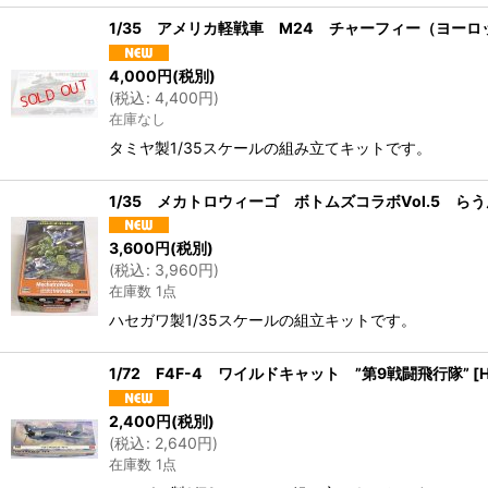
1/35 アメリカ軽戦車 M24 チャーフィー（ヨーロ
4,000
円
(税別)
(
税込
:
4,400
円
)
在庫なし
タミヤ製1/35スケールの組み立てキットです。
1/35 メカトロウィーゴ ボトムズコラボVol.5 
3,600
円
(税別)
(
税込
:
3,960
円
)
在庫数 1点
ハセガワ製1/35スケールの組立キットです。
1/72 F4F-4 ワイルドキャット ”第9戦闘飛行隊”
[
2,400
円
(税別)
(
税込
:
2,640
円
)
在庫数 1点