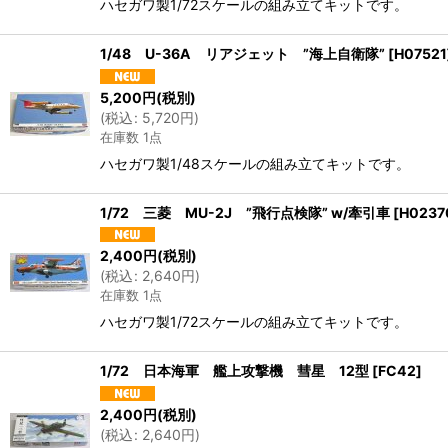
ハセガワ製1/72スケールの組み立てキットです。
1/48 U-36A リアジェット ”海上自衛隊”
[
H07521
5,200
円
(税別)
(
税込
:
5,720
円
)
在庫数 1点
ハセガワ製1/48スケールの組み立てキットです。
1/72 三菱 MU-2J ”飛行点検隊” w/牽引車
[
H0237
2,400
円
(税別)
(
税込
:
2,640
円
)
在庫数 1点
ハセガワ製1/72スケールの組み立てキットです。
1/72 日本海軍 艦上攻撃機 彗星 12型
[
FC42
]
2,400
円
(税別)
(
税込
:
2,640
円
)