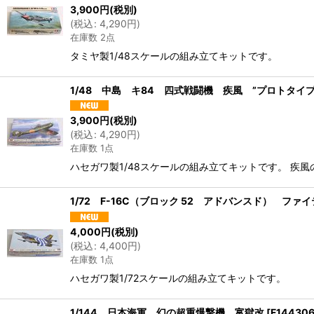
3,900
円
(税別)
(
税込
:
4,290
円
)
在庫数 2点
タミヤ製1/48スケールの組み立てキットです。
1/48 中島 キ84 四式戦闘機 疾風 ”プロトタイプ
3,900
円
(税別)
(
税込
:
4,290
円
)
在庫数 1点
ハセガワ製1/48スケールの組み立てキットです。 疾
1/72 F-16C（ブロック 52 アドバンスド） ファ
4,000
円
(税別)
(
税込
:
4,400
円
)
在庫数 1点
ハセガワ製1/72スケールの組み立てキットです。
1/144 日本海軍 幻の超重爆撃機 富獄改
[
F14430