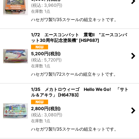
(
税込
:
3,960
円
)
絞り込む
在庫数 1点
ハセガワ製1/35スケールの組立キットです。
1/72 エースコンバット 震電II ”エースコンバ
ット30周年記念塗装機”
[
HSP687
]
5,200
円
(税別)
(
税込
:
5,720
円
)
在庫数 1点
ハセガワ製1/72スケールの組立キットです。
1/35 メカトロウィーゴ Hello We Go! 「サト
ル＆アキラ」
[
H64783
]
2,800
円
(税別)
(
税込
:
3,080
円
)
在庫数 1点
ハセガワ製1/35スケールの組立キットです。