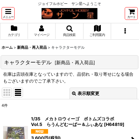
ジョイフルホビー サン星へようこそ
メニュー
カート
カテゴリ
マイページ
商品検索
ご利用案内
ホーム
>
新商品・再入荷品
>
キャラクターモデル
キャラクターモデル
[
新商品・再入荷品
]
在庫は店頭在庫となっていますので、品切れ・取り寄せになる場合
もございますのでご了承下さい。
表示順変更
閉じる
4
件
表示数
:
1/35 メカトロウィーゴ ボトムズコラボ
Vol.5 らうんどむーばー＆ふぃあな
[
H64819
]
並び順
:
3,600
円
(税別)