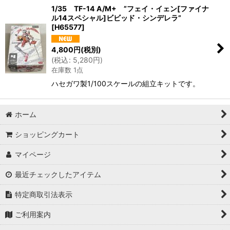
1/35 TF-14 A/M+ ”フェイ・イェン[ファイナ
ル14スペシャル]ビビッド・シンデレラ”
[
H65577
]
4,800
円
(税別)
(
税込
:
5,280
円
)
在庫数 1点
ハセガワ製1/100スケールの組立キットです。
ホーム
ショッピングカート
マイページ
最近チェックしたアイテム
特定商取引法表示
ご利用案内