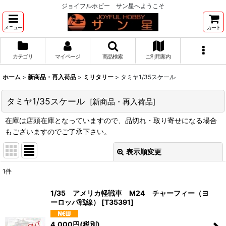
ジョイフルホビー サン星へようこそ
メニュー
カート
カテゴリ
マイページ
商品検索
ご利用案内
ホーム
>
新商品・再入荷品
>
ミリタリー
>
タミヤ1/35スケール
タミヤ1/35スケール
[
新商品・再入荷品
]
在庫は店頭在庫となっていますので、品切れ・取り寄せになる場合
もございますのでご了承下さい。
表示順変更
閉じる
1
件
表示数
:
1/35 アメリカ軽戦車 M24 チャーフィー（ヨ
ーロッパ戦線）
[
T35391
]
並び順
:
4,000
円
(税別)