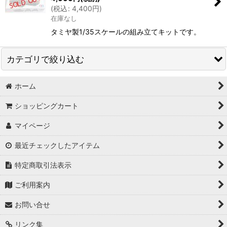
(
税込
:
4,400
円
)
絞り込む
在庫なし
タミヤ製1/35スケールの組み立てキットです。
カテゴリで絞り込む
ホーム
ミリタリー (全商品)
ショッピングカート
タミヤ1/35スケール
マイページ
タミヤ1/48スケール
最近チェックしたアイテム
その他の国内外メーカー
特定商取引法表示
ご利用案内
お問い合せ
リンク集