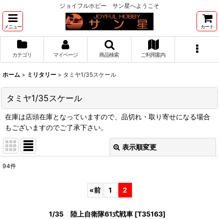
ジョイフルホビー サン星へようこそ
メニュー
カート
カテゴリ
マイページ
商品検索
ご利用案内
ホーム
>
ミリタリー
>
タミヤ1/35スケール
タミヤ1/35スケール
在庫は店頭在庫となっていますので、品切れ・取り寄せになる場合
もございますのでご了承下さい。
表示順変更
閉じる
94
件
表示数
:
«
前
1
2
並び順
:
1/35 陸上自衛隊61式戦車
[
T35163
]