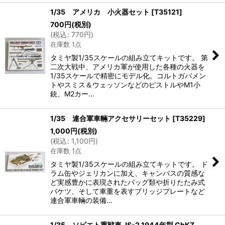
1/35 アメリカ 小火器セット
[
T35121
]
700
円
(税別)
(
税込
:
770
円
)
在庫数 1点
タミヤ製1/35スケールの組み立てキットです。 第
二次大戦中、アメリカ軍が使用した各種の火器を
1/35スケールで精密にモデル化。コルトガバメン
トやスミス＆ウェッソンなどのピストルやM1小
銃、M2カー…
1/35 連合軍車輛アクセサリーセット
[
T35229
]
1,000
円
(税別)
(
税込
:
1,100
円
)
在庫数 1点
タミヤ製1/35スケールの組み立てキットです。 ド
ラム缶やジェリカンに加え、キャンバスの質感な
ど実感豊かに表現されたバッグ類や折りたたみ式
バケツ、そして車重を表すブリッジプレートなど
連合軍車輛の装備…
1/35 ソビエト重戦車 JS-2 1944年型 ChKZ