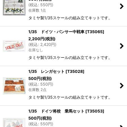
(
税込
:
550
円
)
在庫数 1点
タミヤ製1/35スケールの組み立てキットです。
1/35 ドイツ・パンサー中戦車
[
T35065
]
2,200
円
(税別)
(
税込
:
2,420
円
)
在庫なし
タミヤ製1/35スケールの組み立てキットです。
1/35 レンガセット
[
T35028
]
500
円
(税別)
(
税込
:
550
円
)
在庫数 2点
タミヤ製1/35スケールの組み立てキットです。
1/35 ドイツ将校 乗馬セット
[
T35053
]
500
円
(税別)
(
税込
:
550
円
)