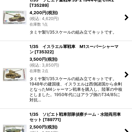
[
T35289
]
4,200
円
(税別)
(
税込
:
4,620
円
)
在庫数 1点
タミヤ製1/35スケールの組み立てキットです。
1/35 イスラエル軍戦車 M1スーパーシャーマ
ン
[
T35322
]
3,500
円
(税別)
(
税込
:
3,850
円
)
在庫数 2点
タミヤ製1/35スケールの組み立てキットです。
1948年の建国後、イスラエルは西側諸国から余剰
となったM4シャーマン戦車を購入し、陸軍の中核
としました。1950年代にはアラブ側のT34/85に
対抗…
1/35 ソビエト戦車部隊偵察チーム・水陸両用車
セット
[
T89771
]
2,500
円
(税別)