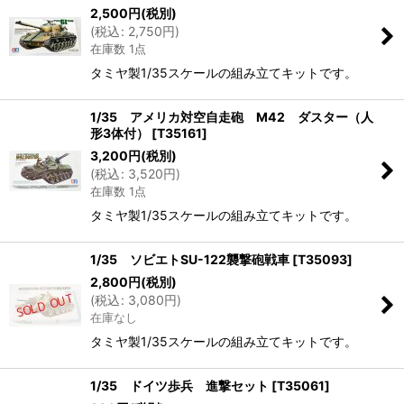
2,500
円
(税別)
絞り込む
(
税込
:
2,750
円
)
在庫数 1点
タミヤ製1/35スケールの組み立てキットです。
1/35 アメリカ対空自走砲 M42 ダスター（人
形3体付）
[
T35161
]
3,200
円
(税別)
(
税込
:
3,520
円
)
在庫数 1点
タミヤ製1/35スケールの組み立てキットです。
1/35 ソビエトSU-122襲撃砲戦車
[
T35093
]
2,800
円
(税別)
(
税込
:
3,080
円
)
在庫なし
タミヤ製1/35スケールの組み立てキットです。
1/35 ドイツ歩兵 進撃セット
[
T35061
]