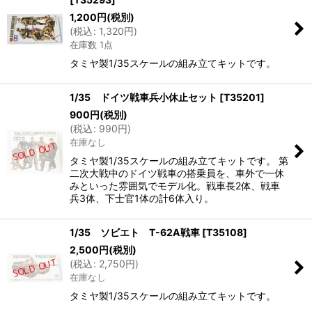
1,200
円
(税別)
(
税込
:
1,320
円
)
在庫数 1点
タミヤ製1/35スケールの組み立てキットです。
1/35 ドイツ戦車兵小休止セット
[
T35201
]
900
円
(税別)
(
税込
:
990
円
)
在庫なし
タミヤ製1/35スケールの組み立てキットです。 第
二次大戦中のドイツ戦車の搭乗員を、車外で一休
みといった雰囲気でモデル化。戦車長2体、戦車
兵3体、下士官1体の計6体入り。
1/35 ソビエト T-62A戦車
[
T35108
]
2,500
円
(税別)
(
税込
:
2,750
円
)
在庫なし
タミヤ製1/35スケールの組み立てキットです。