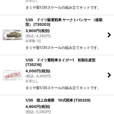
在庫なし
タミヤ製1/35スケールの組み立てキットです。
1/35 ドイツ駆逐戦車 ヤークトパンサー （後期
型）
[
T35203
]
3,900
円
(税別)
(
税込
:
4,290
円
)
在庫数 1点
タミヤ製1/35スケールの組み立てキットです。
1/35 ドイツ重戦車タイガー1 初期生産型
[
T35216
]
4,000
円
(税別)
(
税込
:
4,400
円
)
在庫なし
タミヤ製1/35スケールの組み立てキットです。
1/35 陸上自衛隊 10式戦車
[
T35329
]
4,600
円
(税別)
(
税込
:
5,060
円
)