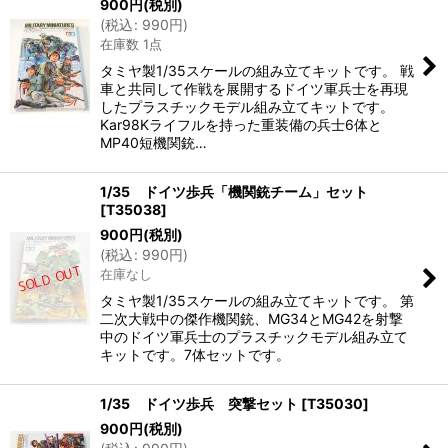
900
円
(税別)
(
税込
:
990
円
)
在庫数 1点
タミヤ製1/35スケールの組み立てキットです。 戦
車と共同して作戦を展開するドイツ軍兵士を再現
したプラスチックモデル組み立てキットです。
Kar98Kライフルを持った重装備の兵士6体と
MP40短機関銃…
1/35 ドイツ歩兵「機関銃チーム」セット
[
T35038
]
900
円
(税別)
(
税込
:
990
円
)
在庫なし
タミヤ製1/35スケールの組み立てキットです。 第
二次大戦中の傑作機関銃、MG34とMG42を射撃
中のドイツ軍兵士のプラスチックモデル組み立て
キットです。7体セットです。
1/35 ドイツ歩兵 突撃セット
[
T35030
]
900
円
(税別)