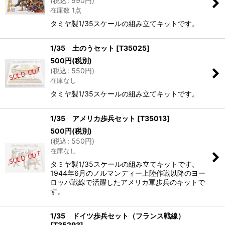
(
税込
:
990
円
)
在庫数 1点
タミヤ製1/35スケールの組み立てキットです。
1/35 土のうセット
[
T35025
]
500
円
(税別)
(
税込
:
550
円
)
在庫なし
タミヤ製1/35スケールの組み立てキットです。
1/35 アメリカ歩兵セット
[
T35013
]
500
円
(税別)
(
税込
:
550
円
)
在庫なし
タミヤ製1/35スケールの組み立てキットです。
1944年6月のノルマンディー上陸作戦以降のヨー
ロッパ戦線で活躍したアメリカ軍歩兵のキットで
す。
1/35 ドイツ歩兵セット（フランス戦線）
[
T35293
]