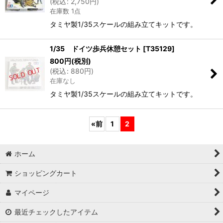
(
税込
:
2,750
円
)
在庫数 1点
タミヤ製1/35スケールの組み立てキットです。
1/35 ドイツ歩兵休憩セット
[
T35129
]
800
円
(税別)
(
税込
:
880
円
)
在庫なし
タミヤ製1/35スケールの組み立てキットです。
«
前
1
2
ホーム
ショッピングカート
マイページ
最近チェックしたアイテム