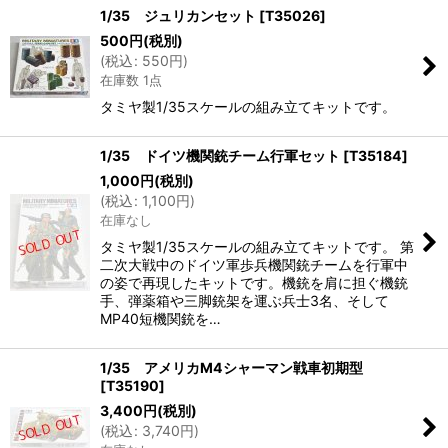
1/35 ジュリカンセット
[
T35026
]
500
円
(税別)
(
税込
:
550
円
)
在庫数 1点
タミヤ製1/35スケールの組み立てキットです。
1/35 ドイツ機関銃チーム行軍セット
[
T35184
]
1,000
円
(税別)
(
税込
:
1,100
円
)
在庫なし
タミヤ製1/35スケールの組み立てキットです。 第
二次大戦中のドイツ軍歩兵機関銃チームを行軍中
の姿で再現したキットです。機銃を肩に担ぐ機銃
手、弾薬箱や三脚銃架を運ぶ兵士3名、そして
MP40短機関銃を…
1/35 アメリカM4シャーマン戦車初期型
[
T35190
]
3,400
円
(税別)
(
税込
:
3,740
円
)