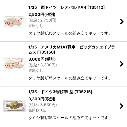
1/35 西ドイツ レオパルドA4
[
T35112
]
2,500
円
(税別)
(
税込
:
2,750
円
)
在庫なし
タミヤ製1/35スケールの組み立てキットです。
1/35 アメリカM1A1戦車 ビッグガンエイブラ
ムス
[
T35156
]
3,000
円
(税別)
(
税込
:
3,300
円
)
在庫なし
タミヤ製1/35スケールの組み立てキットです。
1/35 ドイツ3号戦車L型
[
T35215
]
3,300
円
(税別)
(
税込
:
3,630
円
)
在庫数 1点
タミヤ製1/35スケールの組み立てキットです。