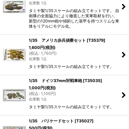
在庫数 1点
タミヤ製1/35スケールの組み立てキットです。 自
衛隊の全面協力により徹底した実車取材を行い、
新型の120mm砲や傾斜した装甲を持つスリムな車
体をリアルにモデル化。
1/35 アメリカ歩兵偵察セット
[
T35379
]
1,600
円
(税別)
(
税込
:
1,760
円
)
在庫数 1点
タミヤ製1/35スケールの組み立てキットです。
1/35 ドイツ37mm対戦車砲
[
T35035
]
1,000
円
(税別)
(
税込
:
1,100
円
)
在庫数 1点
タミヤ製1/35スケールの組み立てキットです。
1/35 バリケードセット
[
T35027
]
500
円
(税別)