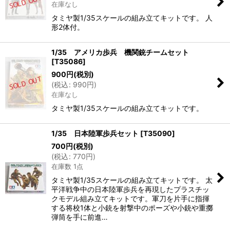
在庫なし
タミヤ製1/35スケールの組み立てキットです。 人
形2体付。
1/35 アメリカ歩兵 機関銃チームセット
[
T35086
]
900
円
(税別)
(
税込
:
990
円
)
在庫なし
タミヤ製1/35スケールの組み立てキットです。
1/35 日本陸軍歩兵セット
[
T35090
]
700
円
(税別)
(
税込
:
770
円
)
在庫数 1点
タミヤ製1/35スケールの組み立てキットです。 太
平洋戦争中の日本陸軍歩兵を再現したプラスチッ
クモデル組み立てキットです。軍刀を片手に指揮
する将校1体と小銃を射撃中のポーズや小銃や重擲
弾筒を手に前進…