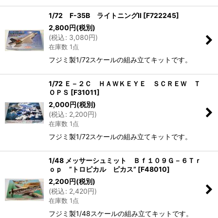
1/72 F-35B ライトニングII
[
F722245
]
2,800
円
(税別)
(
税込
:
3,080
円
)
在庫数 1点
フジミ製1/72スケールの組み立てキットです。
1/72 Ｅ－２Ｃ ＨＡＷＫＥＹＥ ＳＣＲＥＷ Ｔ
ＯＰＳ
[
F31011
]
2,000
円
(税別)
(
税込
:
2,200
円
)
在庫数 1点
フジミ製1/72スケールの組み立てキットです。
1/48 メッサーシュミット Ｂｆ１０９Ｇ－６Ｔｒ
ｏｐ ”トロピカル ピカス”
[
F48010
]
2,200
円
(税別)
(
税込
:
2,420
円
)
在庫数 1点
フジミ製1/48スケールの組み立てキットです。