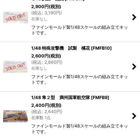
2,900
円
(税別)
(
税込
:
3,190
円
)
在庫なし
ファインモールド製1/48スケールの組み立てキッ
トです。
1/48 特殊攻撃機 試製 橘花
[
FMFB10
]
2,600
円
(税別)
(
税込
:
2,860
円
)
在庫なし
ファインモールド製1/48スケールの組み立てキッ
トです。
1/48 隼２型 満州国軍航空隊
[
FMFB9
]
2,400
円
(税別)
(
税込
:
2,640
円
)
在庫数 1点
ファインモールド製1/48スケールの組み立てキッ
トです。