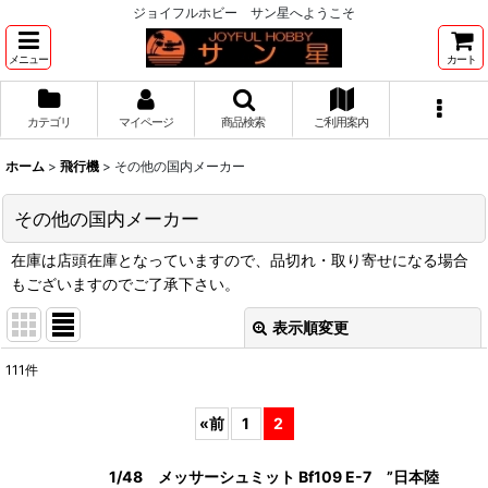
ジョイフルホビー サン星へようこそ
メニュー
カート
カテゴリ
マイページ
商品検索
ご利用案内
ホーム
>
飛行機
>
その他の国内メーカー
その他の国内メーカー
在庫は店頭在庫となっていますので、品切れ・取り寄せになる場合
もございますのでご了承下さい。
表示順変更
閉じる
111
件
表示数
:
«
前
1
2
並び順
:
1/48 メッサーシュミット Bf109 E-7 ”日本陸