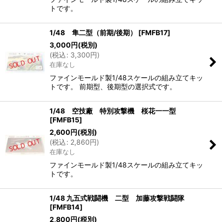
トです。
1/48 隼二型（前期/後期）
[
FMFB17
]
3,000
円
(税別)
(
税込
:
3,300
円
)
在庫なし
ファインモールド製1/48スケールの組み立てキッ
トです。 前期型、後期型の選択式です。
1/48 空技廠 特別攻撃機 桜花一一型
[
FMFB15
]
2,600
円
(税別)
(
税込
:
2,860
円
)
在庫なし
ファインモールド製1/48スケールの組み立てキッ
トです。
1/48 九五式戦闘機 二型 加藤攻撃戦闘隊
[
FMFB14
]
2,800
円
(税別)