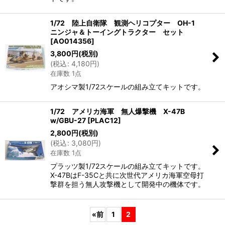
1/72 陸上自衛隊 観測ヘリコプター OH-1
ニンジャ＆トーイングトラクター セット
[
AO014356
]
3,800
円
(税別)
(
税込
:
4,180
円
)
在庫数 1点
アオシマ製1/72スケールの組み立てキットです。
1/72 アメリカ海軍 無人爆撃機 X-47B
w/GBU-27
[
PLAC12
]
2,800
円
(税別)
(
税込
:
3,080
円
)
在庫数 1点
プラッツ製1/72スケールの組み立てキットです。
X-47BはF-35Cと共に次世代アメリカ海軍空母打
撃群を担う無人攻撃機として開発中の機体です。
«
前
1
2