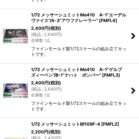
1/72 メッサーシュミットMe410 A-1”エーデル
ヴァイス”/A-3”アウフクレーラー”
[
FMFL4
]
2,400
円
(税別)
(
税込
:
2,640
円
)
在庫数 1点
ファインモールド製1/72スケールの組み立てキッ
トです。
1/72 メッサーシュミットMe410 A-1”ゲルプ
ズィーベン”/B-1”ナハト ボンバー”
[
FMFL3
]
2,400
円
(税別)
(
税込
:
2,640
円
)
在庫数 1点
ファインモールド製1/72スケールの組み立てキッ
トです。
1/72 メッサーシュミットBf109F-4
[
FMFL2
]
2,200
円
(税別)
(
税込
:
2,420
円
)