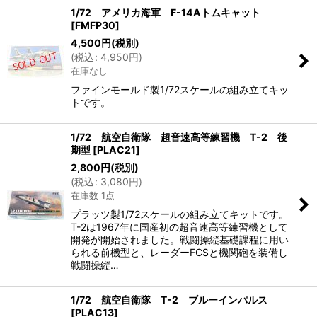
1/72 アメリカ海軍 F-14Aトムキャット
[
FMFP30
]
4,500
円
(税別)
(
税込
:
4,950
円
)
在庫なし
ファインモールド製1/72スケールの組み立てキッ
トです。
1/72 航空自衛隊 超音速高等練習機 T-2 後
期型
[
PLAC21
]
2,800
円
(税別)
(
税込
:
3,080
円
)
在庫数 1点
プラッツ製1/72スケールの組み立てキットです。
T-2は1967年に国産初の超音速高等練習機として
開発が開始されました。戦闘操縦基礎課程に用い
られる前機型と、レーダーFCSと機関砲を装備し
戦闘操縦…
1/72 航空自衛隊 T-2 ブルーインパルス
[
PLAC13
]