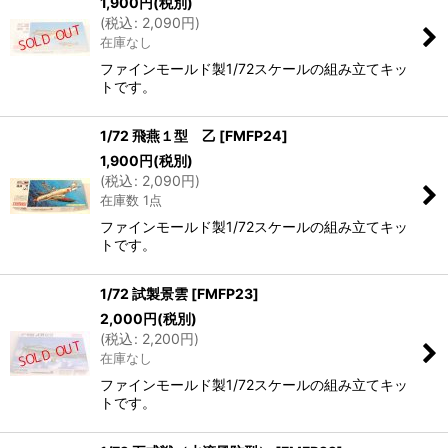
1,900
円
(税別)
(
税込
:
2,090
円
)
在庫なし
ファインモールド製1/72スケールの組み立てキッ
トです。
1/72 飛燕１型 乙
[
FMFP24
]
1,900
円
(税別)
(
税込
:
2,090
円
)
在庫数 1点
ファインモールド製1/72スケールの組み立てキッ
トです。
1/72 試製景雲
[
FMFP23
]
2,000
円
(税別)
(
税込
:
2,200
円
)
在庫なし
ファインモールド製1/72スケールの組み立てキッ
トです。