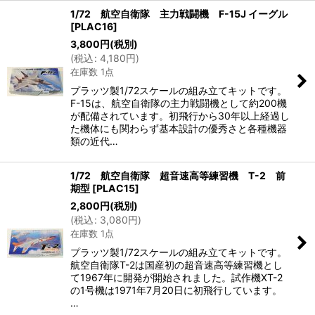
1/72 航空自衛隊 主力戦闘機 F-15J イーグル
[
PLAC16
]
3,800
円
(税別)
(
税込
:
4,180
円
)
在庫数 1点
プラッツ製1/72スケールの組み立てキットです。
F-15は、航空自衛隊の主力戦闘機として約200機
が配備されています。初飛行から30年以上経過し
た機体にも関わらず基本設計の優秀さと各種機器
類の近代…
1/72 航空自衛隊 超音速高等練習機 T-2 前
期型
[
PLAC15
]
2,800
円
(税別)
(
税込
:
3,080
円
)
在庫数 1点
プラッツ製1/72スケールの組み立てキットです。
航空自衛隊T-2は国産初の超音速高等練習機とし
て1967年に開発が開始されました。試作機XT-2
の1号機は1971年7月20日に初飛行しています。
…