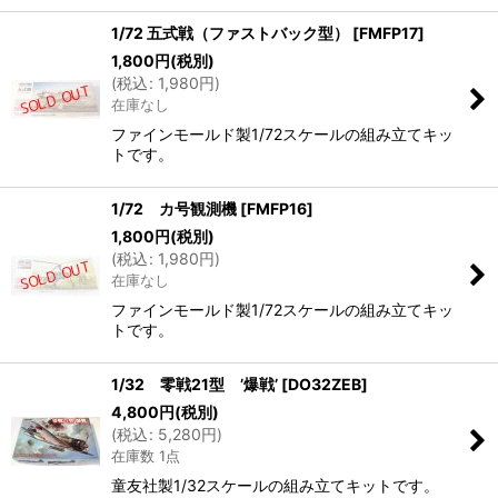
1/72 五式戦（ファストバック型）
[
FMFP17
]
1,800
円
(税別)
(
税込
:
1,980
円
)
在庫なし
ファインモールド製1/72スケールの組み立てキッ
トです。
1/72 カ号観測機
[
FMFP16
]
1,800
円
(税別)
(
税込
:
1,980
円
)
在庫なし
ファインモールド製1/72スケールの組み立てキッ
トです。
1/32 零戦21型 ’爆戦’
[
DO32ZEB
]
4,800
円
(税別)
(
税込
:
5,280
円
)
在庫数 1点
童友社製1/32スケールの組み立てキットです。