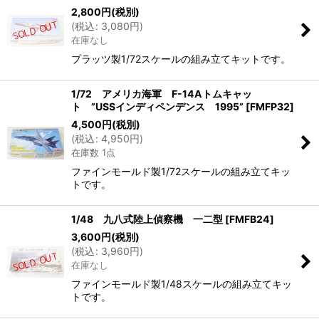
2,800
円
(税別)
(
税込
:
3,080
円
)
在庫なし
プラッツ製1/72スケールの組み立てキットです。
1/72 アメリカ海軍 F-14Aトムキャッ
ト ”USSインディペンデンス 1995”
[
FMFP32
]
4,500
円
(税別)
(
税込
:
4,950
円
)
在庫数 1点
ファインモールド製1/72スケールの組み立てキッ
トです。
1/48 九八式陸上偵察機 一二型
[
FMFB24
]
3,600
円
(税別)
(
税込
:
3,960
円
)
在庫なし
ファインモールド製1/48スケールの組み立てキッ
トです。