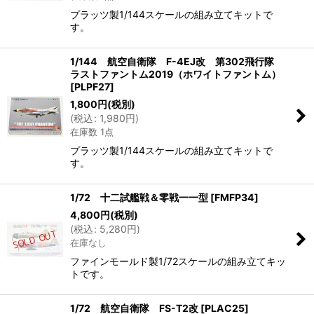
プラッツ製1/144スケールの組み立てキットで
す。
1/144 航空自衛隊 F-4EJ改 第302飛行隊
ラストファントム2019（ホワイトファントム）
[
PLPF27
]
1,800
円
(税別)
(
税込
:
1,980
円
)
在庫数 1点
プラッツ製1/144スケールの組み立てキットで
す。
1/72 十二試艦戦＆零戦一一型
[
FMFP34
]
4,800
円
(税別)
(
税込
:
5,280
円
)
在庫なし
ファインモールド製1/72スケールの組み立てキッ
トです。
1/72 航空自衛隊 FS-T2改
[
PLAC25
]