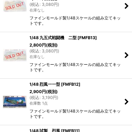
(
税込
:
3,080
円
)
在庫なし
ファインモールド製1/48スケールの組み立てキッ
トです。
1/48 九五式戦闘機 二型
[
FMFB13
]
2,800
円
(税別)
(
税込
:
3,080
円
)
在庫なし
ファインモールド製1/48スケールの組み立てキッ
トです。
1/48 烈風一一型
[
FMFB12
]
2,900
円
(税別)
(
税込
:
3,190
円
)
在庫数 1点
ファインモールド製1/48スケールの組み立てキッ
トです。
1/48 試製 烈風
[
FMFB11
]