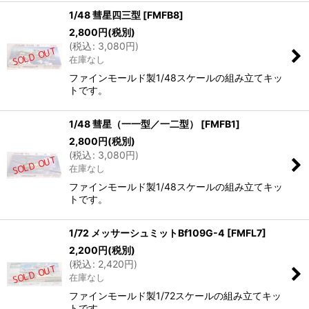
1/48 彗星四三型
[
FMFB8
]
2,800
円
(税別)
(
税込
:
3,080
円
)
在庫なし
ファインモールド製1/48スケールの組み立てキッ
トです。
1/48 彗星（一一型／一二型）
[
FMFB1
]
2,800
円
(税別)
(
税込
:
3,080
円
)
在庫なし
ファインモールド製1/48スケールの組み立てキッ
トです。
1/72 メッサーシュミットBf109G-4
[
FMFL7
]
2,200
円
(税別)
(
税込
:
2,420
円
)
在庫なし
ファインモールド製1/72スケールの組み立てキッ
トです。