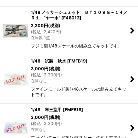
1/48 メッサーシュミット Ｂｆ１０９Ｇ－１４／
Ｒ１ ”ヤーホ”
[
F48013
]
2,200
円
(税別)
(
税込
:
2,420
円
)
在庫数 1点
フジミ製1/48スケールの組み立てキットです。
1/48 試製 秋水
[
FMFB19
]
3,000
円
(税別)
(
税込
:
3,300
円
)
在庫なし
ファインモールド製1/48スケールの組み立てキッ
トです。
1/48 隼三型甲
[
FMFB18
]
3,000
円
(税別)
(
税込
:
3,300
円
)
在庫なし
ファインモールド製1/48スケールの組み立てキッ