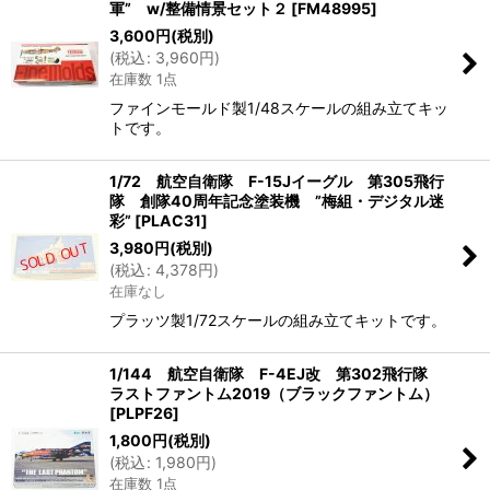
軍” w/整備情景セット２
[
FM48995
]
絞り込む
3,600
円
(税別)
(
税込
:
3,960
円
)
在庫数 1点
ファインモールド製1/48スケールの組み立てキッ
トです。
1/72 航空自衛隊 F-15Jイーグル 第305飛行
隊 創隊40周年記念塗装機 ”梅組・デジタル迷
彩”
[
PLAC31
]
3,980
円
(税別)
(
税込
:
4,378
円
)
在庫なし
プラッツ製1/72スケールの組み立てキットです。
1/144 航空自衛隊 F-4EJ改 第302飛行隊
ラストファントム2019（ブラックファントム）
[
PLPF26
]
1,800
円
(税別)
(
税込
:
1,980
円
)
在庫数 1点