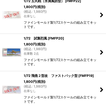
1/72 五式戦（水滴風防型）
[
FMFP22
]
1,800
円
(税別)
(
税込
:
1,980
円
)
在庫なし
ファインモールド製1/72スケールの組み立てキッ
トです。
1/72 試製烈風
[
FMFP20
]
1,800
円
(税別)
(
税込
:
1,980
円
)
在庫数 2点
ファインモールド製1/72スケールの組み立てキッ
トです。
1/72 飛燕２型改 ファストバック型
[
FMFP19
]
1,800
円
(税別)
(
税込
:
1,980
円
)
在庫なし
ファインモールド製1/72スケールの組み立てキッ
トです。