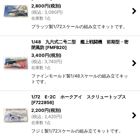
2,800
円
(税別)
(
税込
:
3,080
円
)
在庫数 1点
プラッツ製1/72スケールの組み立てキットです。
1/48 九六式二号二型 艦上戦闘機 前期型・密
閉風防
[
FMFB20
]
3,400
円
(税別)
(
税込
:
3,740
円
)
在庫数 1点
ファインモールド製1/48スケールの組み立てキッ
トです。
1/72 E-2C ホークアイ スクリュートップス
[
F722856
]
2,200
円
(税別)
(
税込
:
2,420
円
)
在庫数 1点
フジミ製1/72スケールの組み立てキットです。