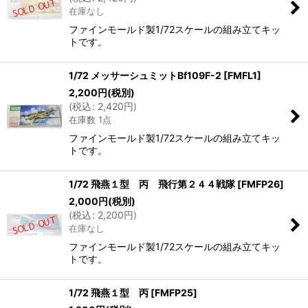
在庫なし
ファインモールド製1/72スケールの組み立てキッ
トです。
1/72 メッサーシュミットBf109F-2
[
FMFL1
]
2,200
円
(税別)
(
税込
:
2,420
円
)
在庫数 1点
ファインモールド製1/72スケールの組み立てキッ
トです。
1/72 飛燕１型 丙 飛行第２４４戦隊
[
FMFP26
]
2,000
円
(税別)
(
税込
:
2,200
円
)
在庫なし
ファインモールド製1/72スケールの組み立てキッ
トです。
1/72 飛燕１型 丙
[
FMFP25
]