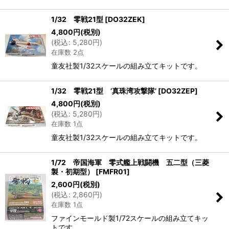
1/32 零戦21型
[
DO32ZEK
]
4,800
円
(税別)
(
税込
:
5,280
円
)
在庫数 2点
童友社製1/32スケールの組み立てキットです。
1/32 零戦21型 ’真珠湾攻撃隊’
[
DO32ZEP
]
4,800
円
(税別)
(
税込
:
5,280
円
)
在庫数 1点
童友社製1/32スケールの組み立てキットです。
1/72 帝国海軍 零式艦上戦闘機 五二型（三菱
製・初期型）
[
FMFR01
]
2,600
円
(税別)
(
税込
:
2,860
円
)
在庫数 1点
ファインモールド製1/72スケールの組み立てキッ
トです。