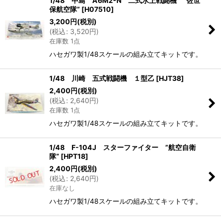
1/48 中島 A6M2-N 二式水上戦闘機 ”佐世
保航空隊”
[
H07510
]
3,200
円
(税別)
(
税込
:
3,520
円
)
在庫数 1点
ハセガワ製1/48スケールの組み立てキットです。
1/48 川崎 五式戦闘機 １型乙
[
HJT38
]
2,400
円
(税別)
(
税込
:
2,640
円
)
在庫数 1点
ハセガワ製1/48スケールの組み立てキットです。
1/48 F-104J スターファイター ”航空自衛
隊”
[
HPT18
]
2,400
円
(税別)
(
税込
:
2,640
円
)
在庫なし
ハセガワ製1/48スケールの組み立てキットです。