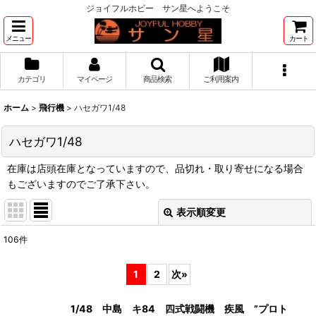
ジョイフルホビー サン星へようこそ
メニュー
カート
カテゴリ
マイページ
商品検索
ご利用案内
ホーム
>
飛行機
>
ハセガワ1/48
ハセガワ1/48
在庫は店頭在庫となっていますので、品切れ・取り寄せになる場合
もございますのでご了承下さい。
表示順変更
閉じる
106
件
表示数
:
1
2
次
»
並び順
:
1/48 中島 キ84 四式戦闘機 疾風 ”プロト