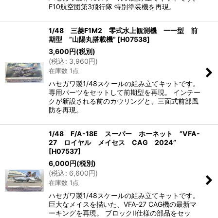
F10航空団第3飛行隊 特別塗装機を再現。
1/48 三菱F1M2 零式水上観測機 一一型 前
期型 ”山陽丸搭載機”
[
H07538
]
3,600
円
(税別)
(
税込
:
3,960
円
)
在庫数 1点
ハセガワ製1/48スケールの組み立てキットです。
専用パーツをセットして前期型を再現。 インテー
クが新設される前のカウリングと、三面式前部風
防を再現。
1/48 F/A-18E スーパー ホーネット ”VFA-
27 ロイヤル メイセス CAG 2024”
[
H07537
]
6,000
円
(税別)
(
税込
:
6,600
円
)
在庫数 1点
ハセガワ製1/48スケールの組み立てキットです。
巨大なメイスを描いた、VFA-27 CAG機の最新マ
ーキングを再現。 ブロックII仕様の部品をセッ