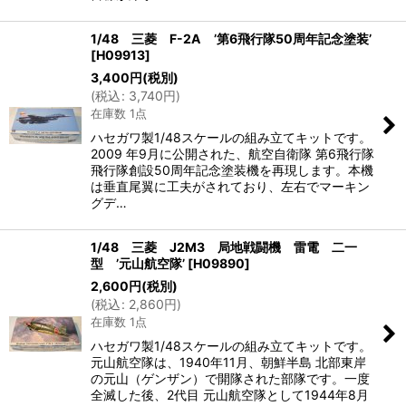
1/48 三菱 F-2A ’第6飛行隊50周年記念塗装’
[
H09913
]
3,400
円
(税別)
(
税込
:
3,740
円
)
在庫数 1点
ハセガワ製1/48スケールの組み立てキットです。
2009 年9月に公開された、航空自衛隊 第6飛行隊
飛行隊創設50周年記念塗装機を再現します。本機
は垂直尾翼に工夫がされており、左右でマーキン
グデ…
1/48 三菱 J2M3 局地戦闘機 雷電 二一
型 ’元山航空隊’
[
H09890
]
2,600
円
(税別)
(
税込
:
2,860
円
)
在庫数 1点
ハセガワ製1/48スケールの組み立てキットです。
元山航空隊は、1940年11月、朝鮮半島 北部東岸
の元山（ゲンザン）で開隊された部隊です。一度
全滅した後、2代目 元山航空隊として1944年8月