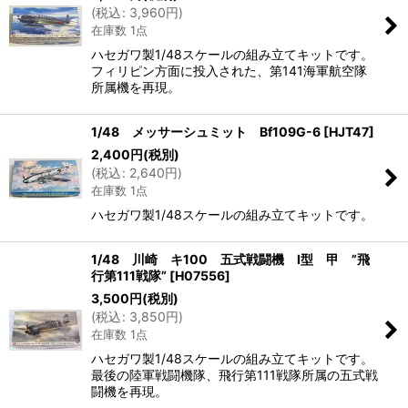
(
税込
:
3,960
円
)
在庫数 1点
ハセガワ製1/48スケールの組み立てキットです。
フィリピン方面に投入された、第141海軍航空隊
所属機を再現。
1/48 メッサーシュミット Bf109G-6
[
HJT47
]
2,400
円
(税別)
(
税込
:
2,640
円
)
在庫数 1点
ハセガワ製1/48スケールの組み立てキットです。
1/48 川崎 キ100 五式戦闘機 I型 甲 ”飛
行第111戦隊”
[
H07556
]
3,500
円
(税別)
(
税込
:
3,850
円
)
在庫数 1点
ハセガワ製1/48スケールの組み立てキットです。
最後の陸軍戦闘機隊、飛行第111戦隊所属の五式戦
闘機を再現。