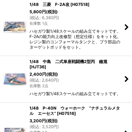
1/48 三菱 F-2A改
[
H07518
]
5,800
円
(税別)
(
税込
:
6,380
円
)
在庫数 1点
ハセガワ製1/48スケールの組み立てキットです。
F-2Aの能力向上改修型（想定仕様）をキット化。
レジン製のコンフォーマルタンクと、プラ部品の
ターゲットポッドをセット。
1/48 中島 二式単座戦闘機2型丙 鐘馗
[
HJT36
]
2,400
円
(税別)
(
税込
:
2,640
円
)
在庫数 2点
ハセガワ製1/48スケールの組み立てキットです。
1/48 P-40N ウォーホーク ”ナチュラルメタ
ル エーセス”
[
H07516
]
3,200
円
(税別)
(
税込
:
3,520
円
)