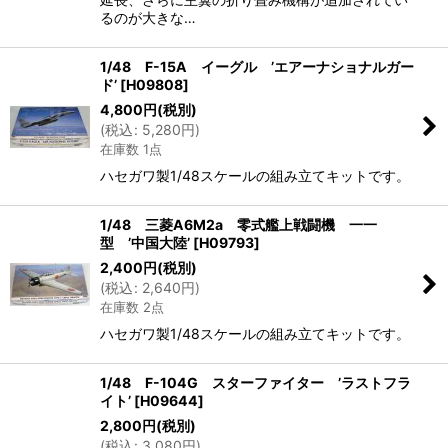
るのが大きな…
1/48 F-15A イーグル ’エアーナショナルガー
ド’
[
H09808
]
4,800
円
(税別)
(
税込
:
5,280
円
)
在庫数 1点
ハセガワ製1/48スケールの組み立てキットです。
1/48 三菱A6M2a 零式艦上戦闘機 一一
型 ’中国大陸’
[
H09793
]
2,400
円
(税別)
(
税込
:
2,640
円
)
在庫数 2点
ハセガワ製1/48スケールの組み立てキットです。
1/48 F-104G スターファイター ’ラストフラ
イト’
[
H09644
]
2,800
円
(税別)
(
税込
:
3,080
円
)