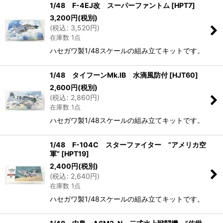
1/48 F-4EJ改 スーパーファントム
[
HPT7
]
3,200
円
(税別)
(
税込
:
3,520
円
)
在庫数 1点
ハセガワ製1/48スケールの組み立てキットです。
1/48 タイフーンMk.IB 水滴風防付
[
HJT60
]
2,600
円
(税別)
(
税込
:
2,860
円
)
在庫数 1点
ハセガワ製1/48スケールの組み立てキットです。
1/48 F-104C スターファイター ”アメリカ空
軍”
[
HPT19
]
2,400
円
(税別)
(
税込
:
2,640
円
)
在庫数 1点
ハセガワ製1/48スケールの組み立てキットです。