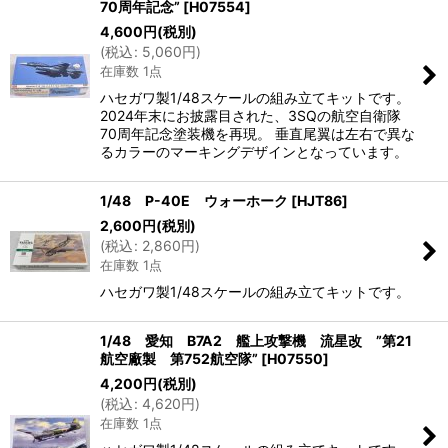
70周年記念”
[
H07554
]
4,600
円
(税別)
(
税込
:
5,060
円
)
在庫数 1点
ハセガワ製1/48スケールの組み立てキットです。
2024年末にお披露目された、3SQの航空自衛隊
70周年記念塗装機を再現。 垂直尾翼は左右で異な
るカラーのマーキングデザインとなっています。
1/48 P-40E ウォーホーク
[
HJT86
]
2,600
円
(税別)
(
税込
:
2,860
円
)
在庫数 1点
ハセガワ製1/48スケールの組み立てキットです。
1/48 愛知 B7A2 艦上攻撃機 流星改 ”第21
航空廠製 第752航空隊”
[
H07550
]
4,200
円
(税別)
(
税込
:
4,620
円
)
在庫数 1点