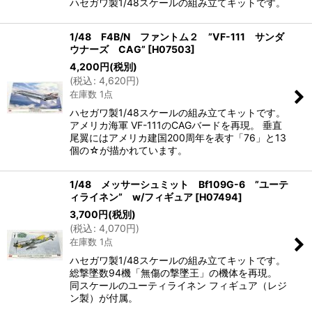
ハセガワ製1/48スケールの組み立てキットです。
1/48 F4B/N ファントム２ ”VF-111 サンダ
ウナーズ CAG”
[
H07503
]
4,200
円
(税別)
(
税込
:
4,620
円
)
在庫数 1点
ハセガワ製1/48スケールの組み立てキットです。
アメリカ海軍 VF-111のCAGバードを再現。 垂直
尾翼にはアメリカ建国200周年を表す「76」と13
個の☆が描かれています。
1/48 メッサーシュミット Bf109G-6 ”ユーテ
ィライネン” w/フィギュア
[
H07494
]
3,700
円
(税別)
(
税込
:
4,070
円
)
在庫数 1点
ハセガワ製1/48スケールの組み立てキットです。
総撃墜数94機「無傷の撃墜王」の機体を再現。
同スケールのユーティライネン フィギュア（レジ
ン製）が付属。