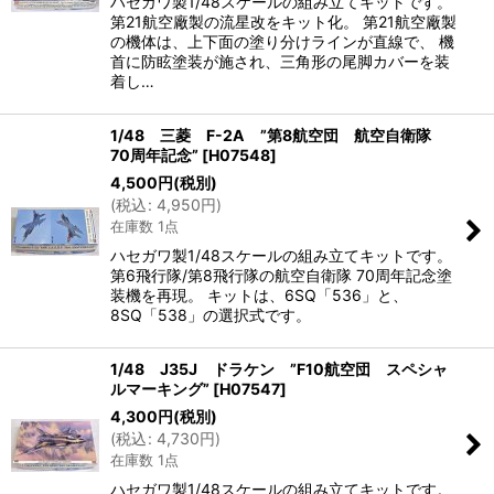
ハセガワ製1/48スケールの組み立てキットです。
第21航空廠製の流星改をキット化。 第21航空廠製
の機体は、上下面の塗り分けラインが直線で、 機
首に防眩塗装が施され、三角形の尾脚カバーを装
着し…
1/48 三菱 F-2A ”第8航空団 航空自衛隊
70周年記念”
[
H07548
]
4,500
円
(税別)
(
税込
:
4,950
円
)
在庫数 1点
ハセガワ製1/48スケールの組み立てキットです。
第6飛行隊/第8飛行隊の航空自衛隊 70周年記念塗
装機を再現。 キットは、6SQ「536」と、
8SQ「538」の選択式です。
1/48 J35J ドラケン ”F10航空団 スペシャ
ルマーキング”
[
H07547
]
4,300
円
(税別)
(
税込
:
4,730
円
)
在庫数 1点
ハセガワ製1/48スケールの組み立てキットです。