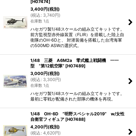
[
H07474
]
3,400
円
(税別)
(
税込
:
3,740
円
)
在庫数 1点
ハセガワ製1/48スケールの組み立てキットです。
前方監視型赤外線装置（FLIR）を搭載した陸上自
衛隊のOH-6Dと、 対潜装備を搭載した台湾海軍
の500MD ASWの選択式。
1/48 三菱 A6M2a 零式艦上戦闘機 一一
型 ”第12航空隊”
[
H07489
]
3,000
円
(税別)
(
税込
:
3,300
円
)
在庫数 1点
ハセガワ製1/48スケールの組み立てキットです。
最初に零戦が配備された部隊の機体を再現。
1/48 OH-6D ”明野スペシャル2019” w/女性
自衛官フィギュア
[
H07488
]
4,200
円
(税別)
(
税込
:
4,620
円
)