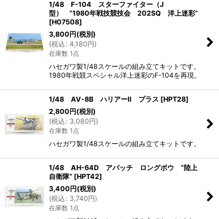
1/48 F-104 スターファイター（J
型） ”1980年戦技競技会 202SQ 洋上迷彩”
[
H07508
]
3,800
円
(税別)
(
税込
:
4,180
円
)
在庫数 1点
ハセガワ製1/48スケールの組み立てキットです。
1980年戦競スペシャル洋上迷彩のF-104を再現。
1/48 AV-8B ハリアーII プラス
[
HPT28
]
2,800
円
(税別)
(
税込
:
3,080
円
)
在庫数 1点
ハセガワ製1/48スケールの組み立てキットです。
1/48 AH-64D アパッチ ロングボウ ”陸上
自衛隊”
[
HPT42
]
3,400
円
(税別)
(
税込
:
3,740
円
)
在庫数 1点