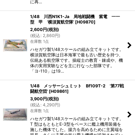
に再…
1/48 川西N1K1-Ja 局地戦闘機 紫電 一一
型 甲 ’横須賀航空隊’
[
H09870
]
2,600
円
(税別)
(
税込
:
2,860
円
)
在庫数 1点
ハセガワ製1/48スケールの組み立てキットです。
横須賀航空隊は日本海軍で最も古い歴史を持つ、
伝統ある航空隊です。操縦士の教育・錬成や、機
体の実用実験などを主に行なった部隊です。
「ヨ-110」は19…
1/48 メッサーシュミット Bf109T-2 ’第77戦
闘航空団’
[
H09861
]
3,900
円
(税別)
(
税込
:
4,290
円
)
在庫数 1点
ハセガワ製1/48スケールの組み立てキットです。
T 型はもともとE-3型をベースに艦上機用装備を
施した機体でした。揚力を高めるために主翼端を
延長、さらに主翼の折り畳み機構が追加されてい