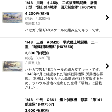
1/48 川崎 キ45改 二式複座戦闘機 屠龍
丁型 ”飛行第4戦隊 回天制空隊”
[
H07561
]
4,200
円
(税別)
(
税込
:
4,620
円
)
在庫数 1点
ハセガワ製1/48スケールの組み立てキットです。
1/48 三菱 A6M2b 零式艦上戦闘機 二一
型 ”瑞鶴戦闘機隊”
[
H07559
]
3,300
円
(税別)
(
税込
:
3,630
円
)
在庫数 1点
ハセガワ製1/48スケールの組み立てキットです。
1943年2月に確認された瑞鶴戦闘機隊 所属機を再
現。 本機はガダルカナル島撤退作戦を支援するた
め、ラバウル基地へ進出した空母「瑞鶴」に搭載
された…
1/48 中島 C6N1 艦上偵察機 彩雲 ”第141
航空隊”
[
H07557
]
3,600
円
(税別)