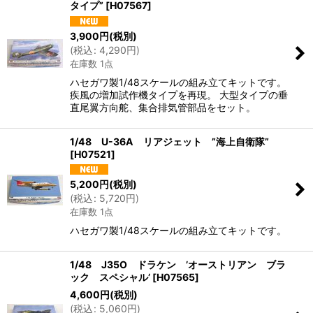
タイプ”
[
H07567
]
絞り込む
3,900
円
(税別)
(
税込
:
4,290
円
)
在庫数 1点
ハセガワ製1/48スケールの組み立てキットです。
疾風の増加試作機タイプを再現。 大型タイプの垂
直尾翼方向舵、集合排気管部品をセット。
1/48 U-36A リアジェット ”海上自衛隊”
[
H07521
]
5,200
円
(税別)
(
税込
:
5,720
円
)
在庫数 1点
ハセガワ製1/48スケールの組み立てキットです。
1/48 J35O ドラケン ’オーストリアン ブラ
ック スペシャル’
[
H07565
]
4,600
円
(税別)
(
税込
:
5,060
円
)