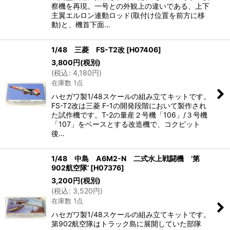
察機を再現。一号との外観上の違いである、上下
主翼エルロン連動ロッド(取付け位置を前方に移
動)と、機首下面…
1/48 三菱 FS-T2改
[
H07406
]
3,800
円
(税別)
(
税込
:
4,180
円
)
在庫数 1点
ハセガワ製1/48スケールの組み立てキットです。
FS-T2改は三菱 F-1の開発段階において製作され
た試作機です。T-2の量産２号機「106」/３号機
「107」をベースとする改造機で、コクピット
後…
1/48 中島 A6M2-N 二式水上戦闘機 ’第
902航空隊’
[
H07376
]
3,200
円
(税別)
(
税込
:
3,520
円
)
在庫数 1点
ハセガワ製1/48スケールの組み立てキットです。
第902航空隊はトラック島に展開していた部隊