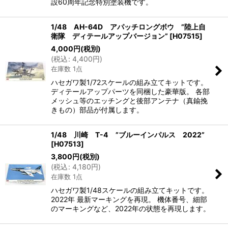
設60周年記念特別塗装機です。
1/48 AH-64D アパッチロングボウ ”陸上自
衛隊 ディテールアップバージョン”
[
H07515
]
4,000
円
(税別)
(
税込
:
4,400
円
)
在庫数 1点
ハセガワ製1/72スケールの組み立てキットです。
ディテールアップパーツを同梱した豪華版。 各部
メッシュ等のエッチングと後部アンテナ（真鍮挽
きもの）部品が付属します。
1/48 川崎 T-4 ”ブルーインパルス 2022”
[
H07513
]
3,800
円
(税別)
(
税込
:
4,180
円
)
在庫数 1点
ハセガワ製1/48スケールの組み立てキットです。
2022年 最新マーキングを再現。 機体番号、細部
のマーキングなど、2022年の状態を再現します。