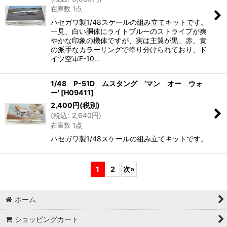
在庫数 1点
ハセガワ製1/48スケールの組み立てキットです。
一見、白い胴体にライトブルーのストライプが爽
やかな印象の機体ですが、実は主翼が黒、赤、黄
の派手なカラーリングで塗り分けられており、ド
イツ空軍F-10…
1/48 P-51D ムスタング ’マン オー ウォ
ー’
[
H09411
]
2,400
円
(税別)
(
税込
:
2,640
円
)
在庫数 1点
ハセガワ製1/48スケールの組み立てキットです。
1
2
次
»
ホーム
ショッピングカート