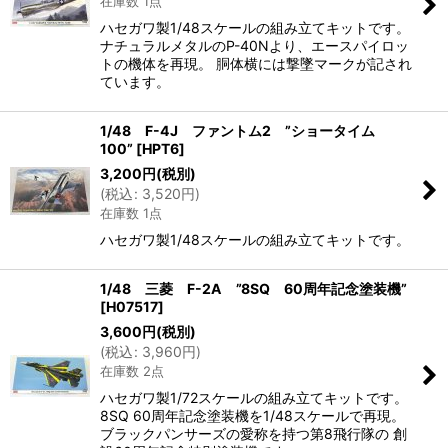
在庫数 1点
ハセガワ製1/48スケールの組み立てキットです。
ナチュラルメタルのP-40Nより、エースパイロッ
トの機体を再現。 胴体横には撃墜マークが記され
ています。
1/48 F-4J ファントム2 ”ショータイム
100”
[
HPT6
]
3,200
円
(税別)
(
税込
:
3,520
円
)
在庫数 1点
ハセガワ製1/48スケールの組み立てキットです。
1/48 三菱 F-2A ”8SQ 60周年記念塗装機”
[
H07517
]
3,600
円
(税別)
(
税込
:
3,960
円
)
在庫数 2点
ハセガワ製1/72スケールの組み立てキットです。
8SQ 60周年記念塗装機を1/48スケールで再現。
ブラックパンサーズの愛称を持つ第8飛行隊の 創