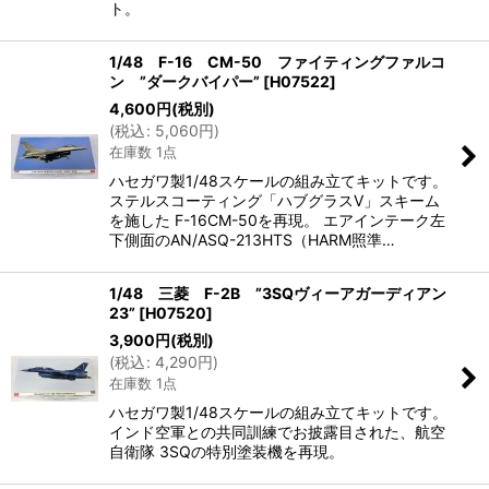
ト。
1/48 F-16 CM-50 ファイティングファルコ
ン ”ダークバイパー”
[
H07522
]
4,600
円
(税別)
(
税込
:
5,060
円
)
在庫数 1点
ハセガワ製1/48スケールの組み立てキットです。
ステルスコーティング「ハブグラスV」スキーム
を施した F-16CM-50を再現。 エアインテーク左
下側面のAN/ASQ-213HTS（HARM照準…
1/48 三菱 F-2B ”3SQヴィーアガーディアン
23”
[
H07520
]
3,900
円
(税別)
(
税込
:
4,290
円
)
在庫数 1点
ハセガワ製1/48スケールの組み立てキットです。
インド空軍との共同訓練でお披露目された、航空
自衛隊 3SQの特別塗装機を再現。