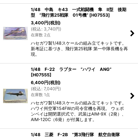
1/48 中島 キ43 一式戦闘機 隼 II型 後期
型 ”飛行第25戦隊 01号機”
[
H07553
]
3,400
円
(税別)
(
税込
:
3,740
円
)
在庫数 2点
ハセガワ製1/48スケールの組み立てキットです。
新考証に基づき、飛行第25戦隊 第一中隊長機を再
現。
1/48 F-22 ラプター ”ハワイ ANG”
[
H07555
]
6,400
円
(税別)
(
税込
:
7,040
円
)
在庫数 1点
ハセガワ製1/48スケールの組み立てキットです。
ハワイ州空軍154FWの司令官機を再現。 ウェポ
ンベイは開閉選択式で、武装はAIM-9X（2発）、
AIM-120C（6発）が付属します。
1/48 三菱 F-2B ”第3飛行隊 航空自衛隊