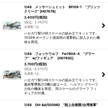
1/48 メッサーシュミット Bf109-1 ”ブリッツ
クリーク”
[
H07478
]
3,400
円
(税別)
(
税込
:
3,740
円
)
在庫数 1点
ハセガワ製1/48スケールの組み立てキットです。
1939年ポーランド侵攻時の電撃戦に投入された機
体を再現。
1/48 フォッケウルフ Fw190A-4 ”グラー
フ” w/フィギュア
[
H07492
]
3,700
円
(税別)
(
税込
:
4,070
円
)
在庫数 1点
ハセガワ製1/48スケールの組み立てキットです。
最終撃墜数212機の超エース、ヘルマン グラーフ
少佐の機体を再現。 同スケールのグラーフ フィ
ギュアが付属。
1/48 OH-&d/500MD ”陸上自衛隊/台湾海軍”