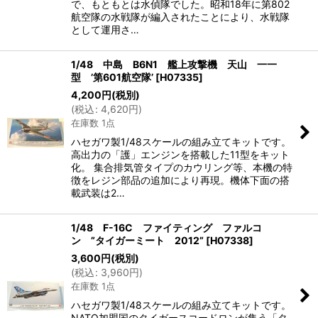
で、もともとは水偵隊でした。昭和18年に第802
航空隊の水戦隊が編入されたことにより、水戦隊
として運用さ…
1/48 中島 B6N1 艦上攻撃機 天山 一一
型 ’第601航空隊’
[
H07335
]
4,200
円
(税別)
(
税込
:
4,620
円
)
在庫数 1点
ハセガワ製1/48スケールの組み立てキットです。
高出力の「護」エンジンを搭載した11型をキット
化。 集合排気管タイプのカウリング等、本機の特
徴をレジン部品の追加により再現。機体下面の搭
載武装は2…
1/48 F-16C ファイティング ファルコ
ン ”タイガーミート 2012”
[
H07338
]
3,600
円
(税別)
(
税込
:
3,960
円
)
在庫数 1点
ハセガワ製1/48スケールの組み立てキットです。
NATO加盟国のタイガースコードロンが集う「タ