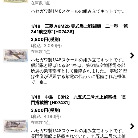
在庫数 1点
ハセガワ製1/48スケールの組み立てキットです。
1/48 三菱 A6M2b 零式艦上戦闘機 二一型 ’第
341航空隊’
[
H07436
]
2,800
円
(税別)
(
税込
:
3,080
円
)
在庫数 1点
ハセガワ製1/48スケールの組み立てキットです。
獅部隊と呼ばれる341空は、第61航空戦隊司令部
所属の紫電部隊として開隊されました。 零戦21型
は生産が遅延する紫電の代わりに配備された機体
で、垂…
1/48 中島 E8N2 九五式二号水上偵察機 ’長
門搭載機’
[
H07431
]
3,800
円
(税別)
(
税込
:
4,180
円
)
在庫数 1点
ハセガワ製1/48スケールの組み立てキットです。
長門型戦艦に搭載されていた、九五式二号水上偵