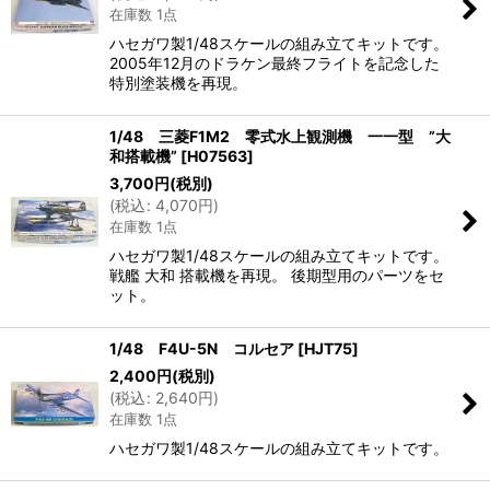
在庫数 1点
ハセガワ製1/48スケールの組み立てキットです。
2005年12月のドラケン最終フライトを記念した
特別塗装機を再現。
1/48 三菱F1M2 零式水上観測機 一一型 ”大
和搭載機”
[
H07563
]
3,700
円
(税別)
(
税込
:
4,070
円
)
在庫数 1点
ハセガワ製1/48スケールの組み立てキットです。
戦艦 大和 搭載機を再現。 後期型用のパーツをセ
ット。
1/48 F4U-5N コルセア
[
HJT75
]
2,400
円
(税別)
(
税込
:
2,640
円
)
在庫数 1点
ハセガワ製1/48スケールの組み立てキットです。