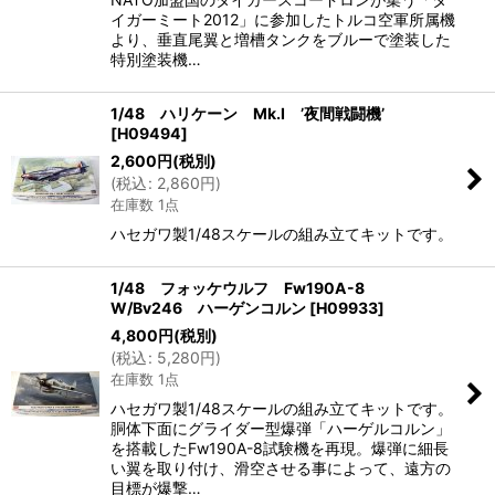
イガーミート2012」に参加したトルコ空軍所属機
より、垂直尾翼と増槽タンクをブルーで塗装した
特別塗装機…
1/48 ハリケーン Mk.I ’夜間戦闘機’
[
H09494
]
2,600
円
(税別)
(
税込
:
2,860
円
)
在庫数 1点
ハセガワ製1/48スケールの組み立てキットです。
1/48 フォッケウルフ Fw190A-8
W/Bv246 ハーゲンコルン
[
H09933
]
4,800
円
(税別)
(
税込
:
5,280
円
)
在庫数 1点
ハセガワ製1/48スケールの組み立てキットです。
胴体下面にグライダー型爆弾「ハーゲルコルン」
を搭載したFw190A-8試験機を再現。爆弾に細長
い翼を取り付け、滑空させる事によって、遠方の
目標が爆撃…