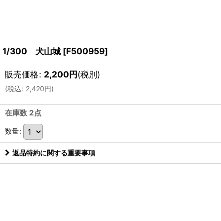
1/300 犬山城
[
F500959
]
販売価格
:
2,200
円
(税別)
(
税込
:
2,420
円
)
在庫数 2点
数量
:
返品特約に関する重要事項